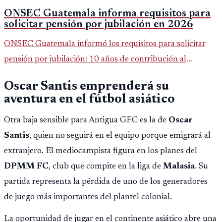
ONSEC Guatemala informa requisitos para
solicitar pensión por jubilación en 2026
ONSEC Guatemala informó los requisitos para solicitar
pensión por jubilación: 10 años de contribución al
Montepío y 50 años de edad, o 20 años de servicio sin
Oscar Santis emprenderá su
importar edad.
aventura en el fútbol asiático
Otra baja sensible para Antigua GFC es la de
Oscar
Santis
, quien no seguirá en el equipo porque emigrará al
extranjero. El mediocampista figura en los planes del
DPMM FC
, club que compite en la liga de
Malasia
. Su
partida representa la pérdida de uno de los generadores
de juego más importantes del plantel colonial.
La oportunidad de jugar en el continente asiático abre una