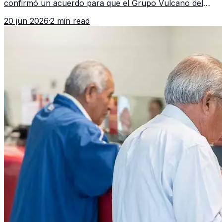
confirmó un acuerdo para que el Grupo Vulcano del
FBI opere en Guatemala a partir de julio, tras un intento
20 jun 2026
·
2 min read
fallido con la administración anterior del Ministerio
Público.