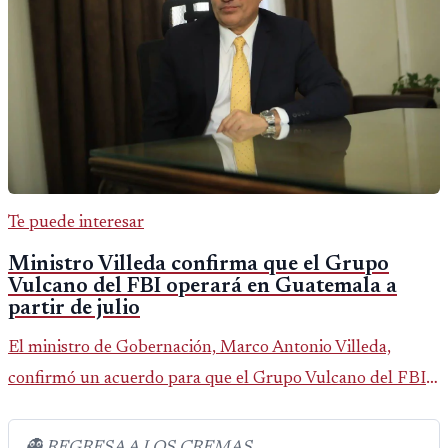
Te puede interesar
Ministro Villeda confirma que el Grupo
Vulcano del FBI operará en Guatemala a
partir de julio
El ministro de Gobernación, Marco Antonio Villeda,
confirmó un acuerdo para que el Grupo Vulcano del FBI
opere en Guatemala a partir de julio, tras un intento
fallido con la administración anterior del Ministerio