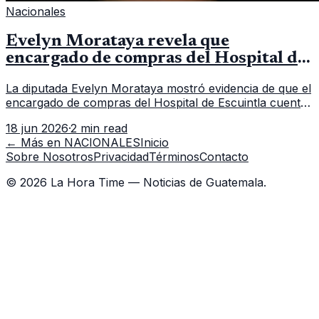
Nacionales
Evelyn Morataya revela que
encargado de compras del Hospital de
Escuintla tiene 7 asistentes
La diputada Evelyn Morataya mostró evidencia de que el
encargado de compras del Hospital de Escuintla cuenta
con 7 asistentes, pese a que el titular anda en
18 jun 2026
·
2 min read
capacitación en la capital.
← Más en
NACIONALES
Inicio
Sobre Nosotros
Privacidad
Términos
Contacto
©
2026
La Hora Time — Noticias de Guatemala.