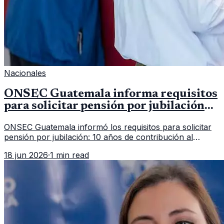
Nacionales
ONSEC Guatemala informa requisitos
para solicitar pensión por jubilación
en 2026
ONSEC Guatemala informó los requisitos para solicitar
pensión por jubilación: 10 años de contribución al
Montepío y 50 años de edad, o 20 años de servicio sin
18 jun 2026
·
1 min read
importar edad.