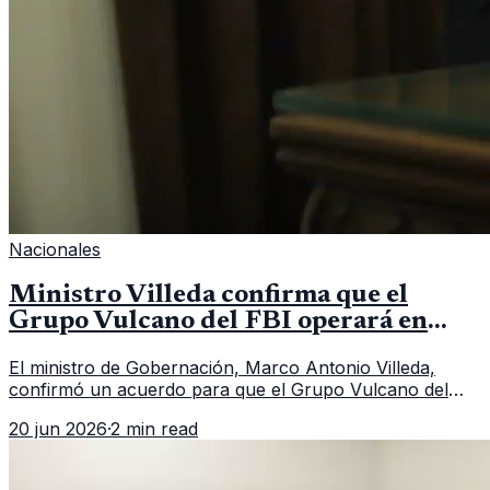
Nacionales
Ministro Villeda confirma que el
Grupo Vulcano del FBI operará en
Guatemala a partir de julio
El ministro de Gobernación, Marco Antonio Villeda,
confirmó un acuerdo para que el Grupo Vulcano del
FBI opere en Guatemala a partir de julio, tras un intento
20 jun 2026
·
2 min read
fallido con la administración anterior del Ministerio
Público.