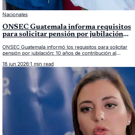
Nacionales
ONSEC Guatemala informa requisitos
para solicitar pensión por jubilación
en 2026
ONSEC Guatemala informó los requisitos para solicitar
pensión por jubilación: 10 años de contribución al
Montepío y 50 años de edad, o 20 años de servicio sin
18 jun 2026
·
1 min read
importar edad.