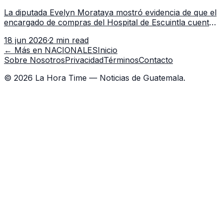
Escuintla tiene 7 asistentes
La diputada Evelyn Morataya mostró evidencia de que el
encargado de compras del Hospital de Escuintla cuenta
con 7 asistentes, pese a que el titular anda en
18 jun 2026
·
2 min read
capacitación en la capital.
← Más en
NACIONALES
Inicio
Sobre Nosotros
Privacidad
Términos
Contacto
©
2026
La Hora Time — Noticias de Guatemala.