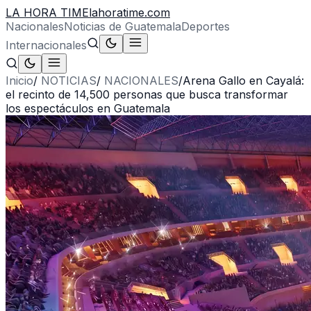
LA HORA TIME
lahoratime.com
Nacionales
Noticias de Guatemala
Deportes
Internacionales
Inicio
/
NOTICIAS
/
NACIONALES
/
Arena Gallo en Cayalá:
el recinto de 14,500 personas que busca transformar
los espectáculos en Guatemala