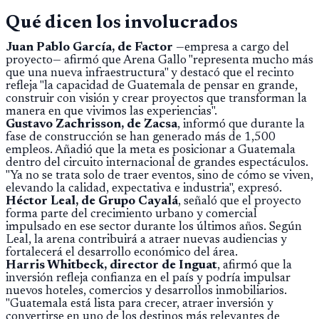
ilícita, terrorismo y sedición.
Qué dicen los involucrados
Juan Pablo García, de Factor
—empresa a cargo del
proyecto— afirmó que Arena Gallo "representa mucho más
que una nueva infraestructura" y destacó que el recinto
refleja "la capacidad de Guatemala de pensar en grande,
construir con visión y crear proyectos que transforman la
manera en que vivimos las experiencias".
Gustavo Zachrisson, de Zacsa
, informó que durante la
fase de construcción se han generado más de 1,500
empleos. Añadió que la meta es posicionar a Guatemala
dentro del circuito internacional de grandes espectáculos.
"Ya no se trata solo de traer eventos, sino de cómo se viven,
elevando la calidad, expectativa e industria", expresó.
Héctor Leal, de Grupo Cayalá
, señaló que el proyecto
forma parte del crecimiento urbano y comercial
impulsado en ese sector durante los últimos años. Según
Leal, la arena contribuirá a atraer nuevas audiencias y
fortalecerá el desarrollo económico del área.
Harris Whitbeck, director de Inguat
, afirmó que la
inversión refleja confianza en el país y podría impulsar
nuevos hoteles, comercios y desarrollos inmobiliarios.
"Guatemala está lista para crecer, atraer inversión y
convertirse en uno de los destinos más relevantes de