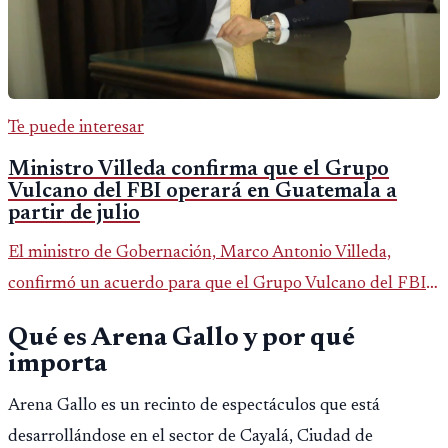
Te puede interesar
Ministro Villeda confirma que el Grupo
Vulcano del FBI operará en Guatemala a
partir de julio
El ministro de Gobernación, Marco Antonio Villeda,
confirmó un acuerdo para que el Grupo Vulcano del FBI
opere en Guatemala a partir de julio, tras un intento
Qué es Arena Gallo y por qué
fallido con la administración anterior del Ministerio
importa
Público.
Arena Gallo es un recinto de espectáculos que está
desarrollándose en el sector de Cayalá, Ciudad de