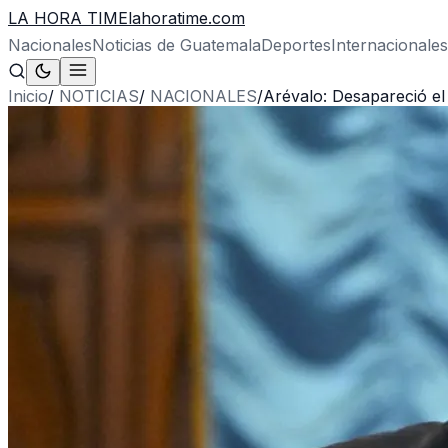
LA HORA TIME
lahoratime.com
Nacionales
Noticias de Guatemala
Deportes
Internacionales
Inicio
/
NOTICIAS
/
NACIONALES
/
Arévalo: Desapareció el