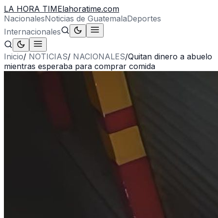
LA HORA TIME
lahoratime.com
Nacionales
Noticias de Guatemala
Deportes
Internacionales
Inicio
/
NOTICIAS
/
NACIONALES
/
Quitan dinero a abuelo
mientras esperaba para comprar comida