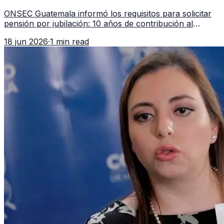
en 2026
ONSEC Guatemala informó los requisitos para solicitar
pensión por jubilación: 10 años de contribución al
Montepío y 50 años de edad, o 20 años de servicio sin
18 jun 2026
·
1 min read
importar edad.