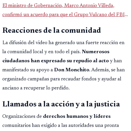
El ministro de Gobernación, Marco Antonio Villeda,
confirmó un acuerdo para que el Grupo Vulcano del FBI
opere en Guatemala a partir de julio, tras un intento
Reacciones de la comunidad
fallido con la administración anterior del Ministerio
Público.
La difusión del video ha generado una fuerte reacción en
la comunidad local y en todo el país.
Numerosos
ciudadanos han expresado su repudio al acto
y han
manifestado su apoyo a
Don Monchito
. Además, se han
organizado campañas para recaudar fondos y ayudar al
anciano a recuperar lo perdido.
Llamados a la acción y a la justicia
Organizaciones de
derechos humanos y líderes
comunitarios han exigido a las autoridades una pronta