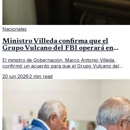
Nacionales
Ministro Villeda confirma que el
Grupo Vulcano del FBI operará en
Guatemala a partir de julio
El ministro de Gobernación, Marco Antonio Villeda,
confirmó un acuerdo para que el Grupo Vulcano del
FBI opere en Guatemala a partir de julio, tras un intento
20 jun 2026
·
2 min read
fallido con la administración anterior del Ministerio
Público.