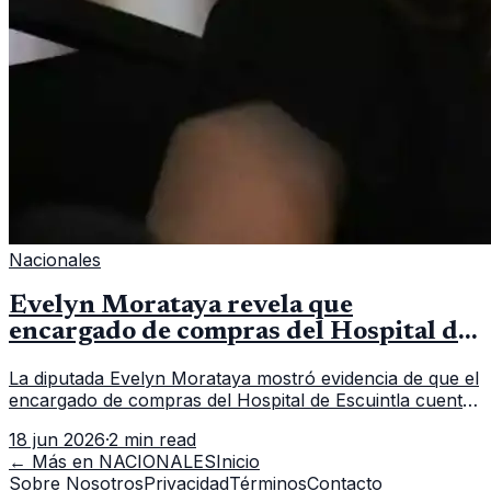
Nacionales
Evelyn Morataya revela que
encargado de compras del Hospital de
Escuintla tiene 7 asistentes
La diputada Evelyn Morataya mostró evidencia de que el
encargado de compras del Hospital de Escuintla cuenta
con 7 asistentes, pese a que el titular anda en
18 jun 2026
·
2 min read
capacitación en la capital.
← Más en
NACIONALES
Inicio
Sobre Nosotros
Privacidad
Términos
Contacto