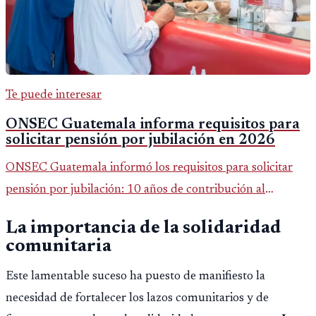
Te puede interesar
ONSEC Guatemala informa requisitos para
solicitar pensión por jubilación en 2026
ONSEC Guatemala informó los requisitos para solicitar
pensión por jubilación: 10 años de contribución al
Montepío y 50 años de edad, o 20 años de servicio sin
La importancia de la solidaridad
importar edad.
comunitaria
Este lamentable suceso ha puesto de manifiesto la
necesidad de fortalecer los lazos comunitarios y de