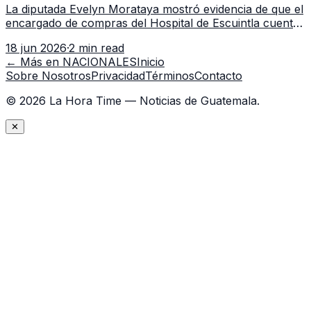
La diputada Evelyn Morataya mostró evidencia de que el
encargado de compras del Hospital de Escuintla cuenta
con 7 asistentes, pese a que el titular anda en
18 jun 2026
·
2 min read
capacitación en la capital.
← Más en
NACIONALES
Inicio
Sobre Nosotros
Privacidad
Términos
Contacto
©
2026
La Hora Time — Noticias de Guatemala.