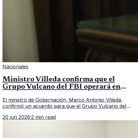
Nacionales
Ministro Villeda confirma que el
Grupo Vulcano del FBI operará en
Guatemala a partir de julio
El ministro de Gobernación, Marco Antonio Villeda,
confirmó un acuerdo para que el Grupo Vulcano del
FBI opere en Guatemala a partir de julio, tras un intento
20 jun 2026
·
2 min read
fallido con la administración anterior del Ministerio
Público.