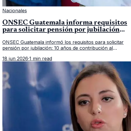
Nacionales
ONSEC Guatemala informa requisitos
para solicitar pensión por jubilación
en 2026
ONSEC Guatemala informó los requisitos para solicitar
pensión por jubilación: 10 años de contribución al
Montepío y 50 años de edad, o 20 años de servicio sin
18 jun 2026
·
1 min read
importar edad.