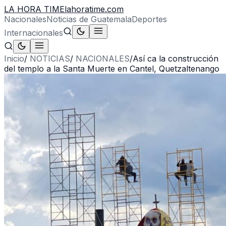
LA HORA TIME
lahoratime.com
Nacionales
Noticias de Guatemala
Deportes
Internacionales
Inicio
/
NOTICIAS
/
NACIONALES
/
Así ca la construcción
del templo a la Santa Muerte en Cantel, Quetzaltenango