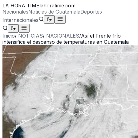
LA HORA TIME
lahoratime.com
Nacionales
Noticias de Guatemala
Deportes
Internacionales
Inicio
/
NOTICIAS
/
NACIONALES
/
Así el Frente frío
intensifica el descenso de temperaturas en Guatemala