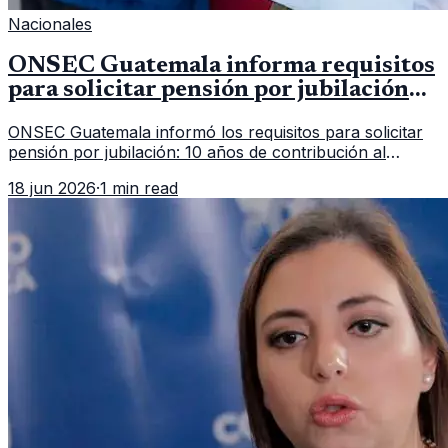
Nacionales
ONSEC Guatemala informa requisitos
para solicitar pensión por jubilación
en 2026
ONSEC Guatemala informó los requisitos para solicitar
pensión por jubilación: 10 años de contribución al
Montepío y 50 años de edad, o 20 años de servicio sin
18 jun 2026
·
1 min read
importar edad.