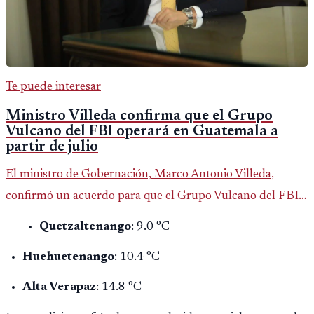
Te puede interesar
Ministro Villeda confirma que el Grupo
Vulcano del FBI operará en Guatemala a
partir de julio
El ministro de Gobernación, Marco Antonio Villeda,
confirmó un acuerdo para que el Grupo Vulcano del FBI
opere en Guatemala a partir de julio, tras un intento
Quetzaltenango
: 9.0 °C
fallido con la administración anterior del Ministerio
Huehuetenango
: 10.4 °C
Público.
Alta Verapaz
: 14.8 °C