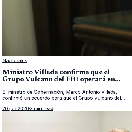
Nacionales
Ministro Villeda confirma que el
Grupo Vulcano del FBI operará en
Guatemala a partir de julio
El ministro de Gobernación, Marco Antonio Villeda,
confirmó un acuerdo para que el Grupo Vulcano del
FBI opere en Guatemala a partir de julio, tras un intento
20 jun 2026
·
2 min read
fallido con la administración anterior del Ministerio
Público.