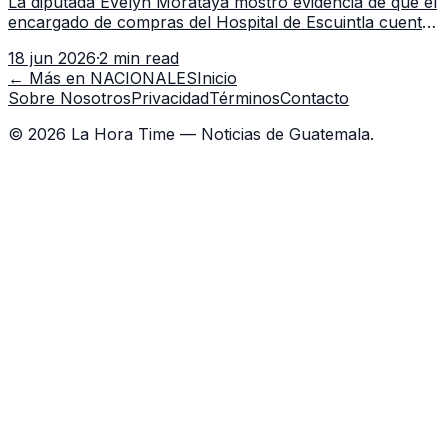
La diputada Evelyn Morataya mostró evidencia de que el
encargado de compras del Hospital de Escuintla cuenta
con 7 asistentes, pese a que el titular anda en
18 jun 2026
·
2 min read
capacitación en la capital.
← Más en
NACIONALES
Inicio
Sobre Nosotros
Privacidad
Términos
Contacto
©
2026
La Hora Time — Noticias de Guatemala.