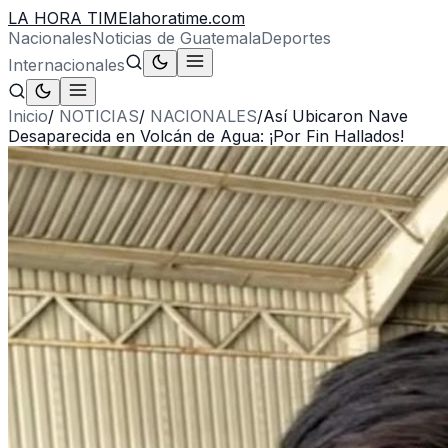
LA HORA TIME
lahoratime.com
Nacionales
Noticias de Guatemala
Deportes
Internacionales
Inicio
/
NOTICIAS
/
NACIONALES
/
Así Ubicaron Nave
Desaparecida en Volcán de Agua: ¡Por Fin Hallados!