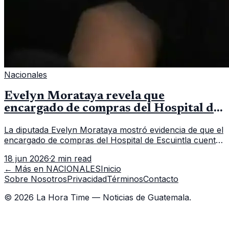
Nacionales
Evelyn Morataya revela que
encargado de compras del Hospital de
Escuintla tiene 7 asistentes
La diputada Evelyn Morataya mostró evidencia de que el
encargado de compras del Hospital de Escuintla cuenta
con 7 asistentes, pese a que el titular anda en
18 jun 2026
·
2 min read
capacitación en la capital.
← Más en
NACIONALES
Inicio
Sobre Nosotros
Privacidad
Términos
Contacto
©
2026
La Hora Time — Noticias de Guatemala.