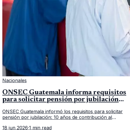
Nacionales
ONSEC Guatemala informa requisitos
para solicitar pensión por jubilación
en 2026
ONSEC Guatemala informó los requisitos para solicitar
pensión por jubilación: 10 años de contribución al
Montepío y 50 años de edad, o 20 años de servicio sin
18 jun 2026
·
1 min read
importar edad.