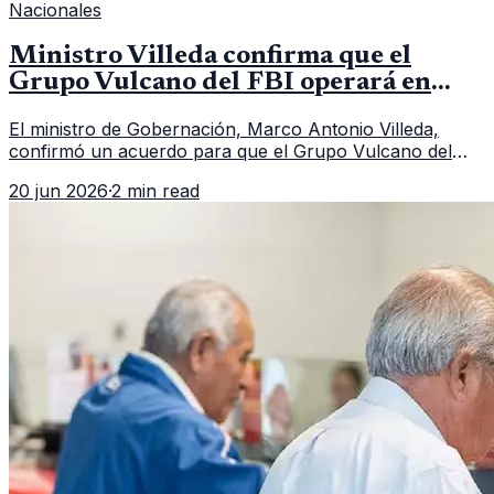
Nacionales
Ministro Villeda confirma que el
Grupo Vulcano del FBI operará en
Guatemala a partir de julio
El ministro de Gobernación, Marco Antonio Villeda,
confirmó un acuerdo para que el Grupo Vulcano del
FBI opere en Guatemala a partir de julio, tras un intento
20 jun 2026
·
2 min read
fallido con la administración anterior del Ministerio
Público.