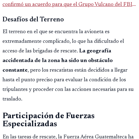
confirmó un acuerdo para que el Grupo Vulcano del FBI
opere en Guatemala a partir de julio, tras un intento
Desafíos del Terreno
fallido con la administración anterior del Ministerio
El terreno en el que se encuentra la avioneta es
Público.
extremadamente complicado, lo que ha dificultado el
acceso de las brigadas de rescate.
La geografía
accidentada de la zona ha sido un obstáculo
constante
, pero los rescatistas están decididos a llegar
hasta el punto preciso para evaluar la condición de los
tripulantes y proceder con las acciones necesarias para su
traslado.
Participación de Fuerzas
Especializadas
En las tareas de rescate, la Fuerza Aérea Guatemalteca ha