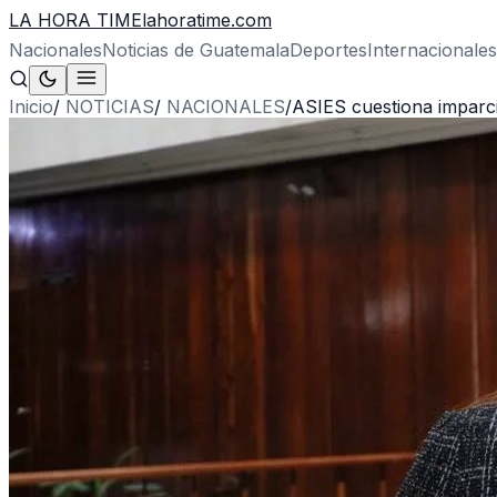
LA HORA TIME
lahoratime.com
Nacionales
Noticias de Guatemala
Deportes
Internacionales
Inicio
/
NOTICIAS
/
NACIONALES
/
ASIES cuestiona imparci