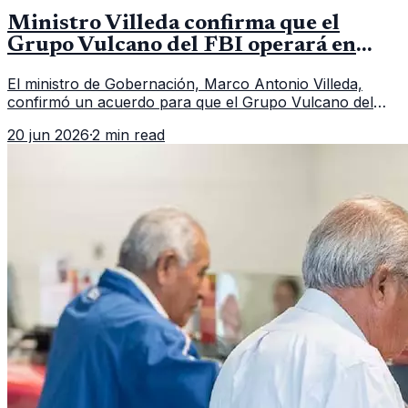
Ministro Villeda confirma que el
Grupo Vulcano del FBI operará en
Guatemala a partir de julio
El ministro de Gobernación, Marco Antonio Villeda,
confirmó un acuerdo para que el Grupo Vulcano del
FBI opere en Guatemala a partir de julio, tras un intento
20 jun 2026
·
2 min read
fallido con la administración anterior del Ministerio
Público.