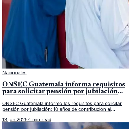
Nacionales
ONSEC Guatemala informa requisitos
para solicitar pensión por jubilación
en 2026
ONSEC Guatemala informó los requisitos para solicitar
pensión por jubilación: 10 años de contribución al
Montepío y 50 años de edad, o 20 años de servicio sin
18 jun 2026
·
1 min read
importar edad.