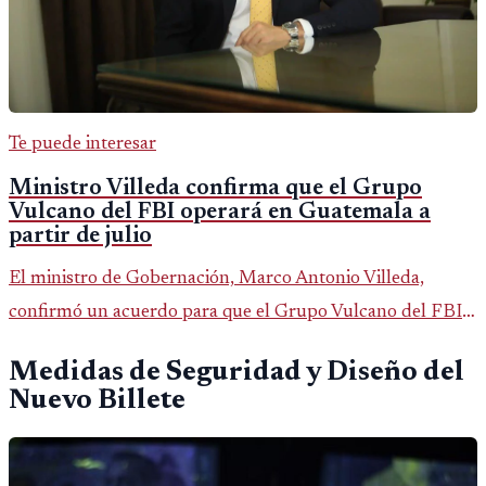
Te puede interesar
Ministro Villeda confirma que el Grupo
Vulcano del FBI operará en Guatemala a
partir de julio
El ministro de Gobernación, Marco Antonio Villeda,
confirmó un acuerdo para que el Grupo Vulcano del FBI
opere en Guatemala a partir de julio, tras un intento
Medidas de Seguridad y Diseño del
fallido con la administración anterior del Ministerio
Nuevo Billete
Público.