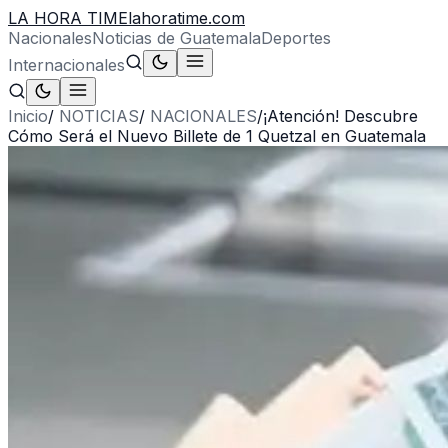
LA HORA TIME
lahoratime.com
Nacionales
Noticias de Guatemala
Deportes
Internacionales
Inicio
/
NOTICIAS
/
NACIONALES
/
¡Atención! Descubre
Cómo Será el Nuevo Billete de 1 Quetzal en Guatemala