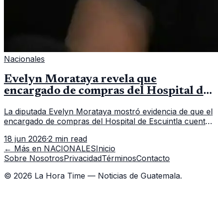
Nacionales
Evelyn Morataya revela que
encargado de compras del Hospital de
Escuintla tiene 7 asistentes
La diputada Evelyn Morataya mostró evidencia de que el
encargado de compras del Hospital de Escuintla cuenta
con 7 asistentes, pese a que el titular anda en
18 jun 2026
·
2 min read
capacitación en la capital.
← Más en
NACIONALES
Inicio
Sobre Nosotros
Privacidad
Términos
Contacto
©
2026
La Hora Time — Noticias de Guatemala.