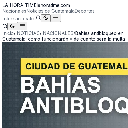
LA HORA TIME
lahoratime.com
Nacionales
Noticias de Guatemala
Deportes
Internacionales
Inicio
/
NOTICIAS
/
NACIONALES
/
Bahías antibloqueo en
Guatemala: cómo funcionarán y de cuánto será la multa