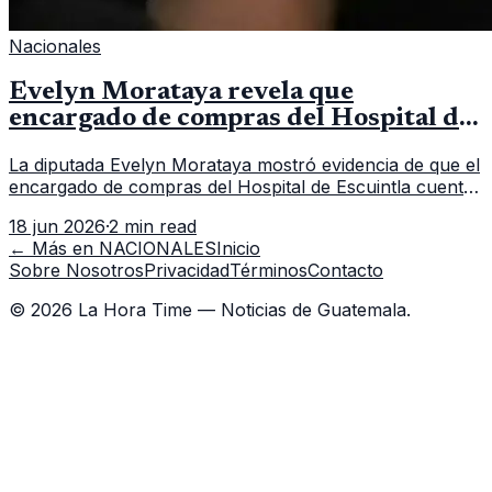
Nacionales
Evelyn Morataya revela que
encargado de compras del Hospital de
Escuintla tiene 7 asistentes
La diputada Evelyn Morataya mostró evidencia de que el
encargado de compras del Hospital de Escuintla cuenta
con 7 asistentes, pese a que el titular anda en
18 jun 2026
·
2 min read
capacitación en la capital.
← Más en
NACIONALES
Inicio
Sobre Nosotros
Privacidad
Términos
Contacto
©
2026
La Hora Time — Noticias de Guatemala.