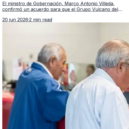
El ministro de Gobernación, Marco Antonio Villeda,
confirmó un acuerdo para que el Grupo Vulcano del
FBI opere en Guatemala a partir de julio, tras un intento
20 jun 2026
·
2 min read
fallido con la administración anterior del Ministerio
Público.