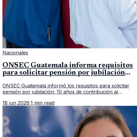
Nacionales
ONSEC Guatemala informa requisitos
para solicitar pensión por jubilación
en 2026
ONSEC Guatemala informó los requisitos para solicitar
pensión por jubilación: 10 años de contribución al
Montepío y 50 años de edad, o 20 años de servicio sin
18 jun 2026
·
1 min read
importar edad.