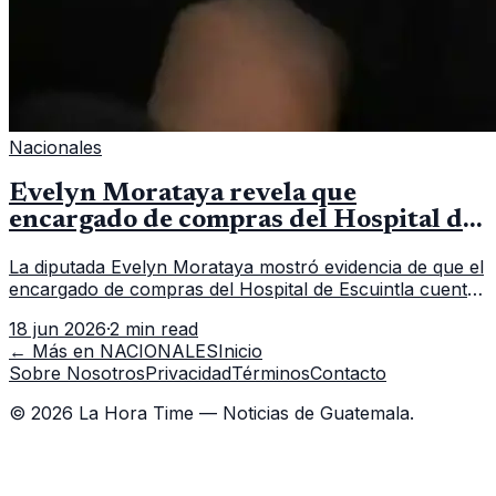
Nacionales
Evelyn Morataya revela que
encargado de compras del Hospital de
Escuintla tiene 7 asistentes
La diputada Evelyn Morataya mostró evidencia de que el
encargado de compras del Hospital de Escuintla cuenta
con 7 asistentes, pese a que el titular anda en
18 jun 2026
·
2 min read
capacitación en la capital.
← Más en
NACIONALES
Inicio
Sobre Nosotros
Privacidad
Términos
Contacto
©
2026
La Hora Time — Noticias de Guatemala.