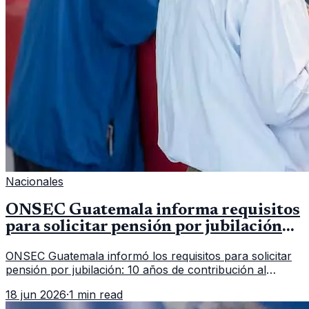
Nacionales
ONSEC Guatemala informa requisitos
para solicitar pensión por jubilación
en 2026
ONSEC Guatemala informó los requisitos para solicitar
pensión por jubilación: 10 años de contribución al
Montepío y 50 años de edad, o 20 años de servicio sin
18 jun 2026
·
1 min read
importar edad.