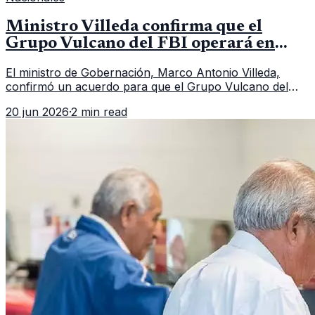
Ministro Villeda confirma que el
Grupo Vulcano del FBI operará en
Guatemala a partir de julio
El ministro de Gobernación, Marco Antonio Villeda,
confirmó un acuerdo para que el Grupo Vulcano del
FBI opere en Guatemala a partir de julio, tras un intento
20 jun 2026
·
2 min read
fallido con la administración anterior del Ministerio
Público.