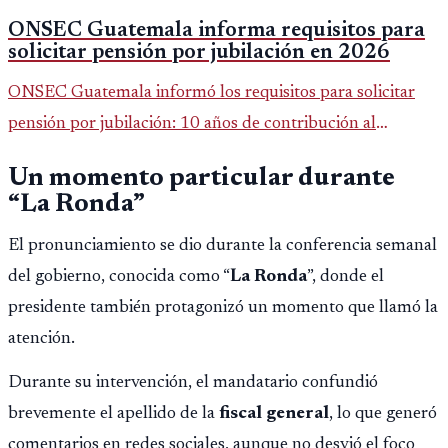
ONSEC Guatemala informa requisitos para
solicitar pensión por jubilación en 2026
ONSEC Guatemala informó los requisitos para solicitar
pensión por jubilación: 10 años de contribución al
Montepío y 50 años de edad, o 20 años de servicio sin
Un momento particular durante
importar edad.
“La Ronda”
El pronunciamiento se dio durante la conferencia semanal
del gobierno, conocida como “
La Ronda
”, donde el
presidente también protagonizó un momento que llamó la
atención.
Durante su intervención, el mandatario confundió
brevemente el apellido de la
fiscal general
, lo que generó
comentarios en redes sociales, aunque no desvió el foco