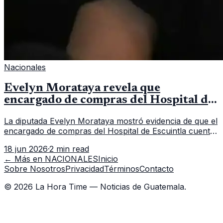
Nacionales
Evelyn Morataya revela que
encargado de compras del Hospital de
Escuintla tiene 7 asistentes
La diputada Evelyn Morataya mostró evidencia de que el
encargado de compras del Hospital de Escuintla cuenta
con 7 asistentes, pese a que el titular anda en
18 jun 2026
·
2 min read
capacitación en la capital.
← Más en
NACIONALES
Inicio
Sobre Nosotros
Privacidad
Términos
Contacto
©
2026
La Hora Time — Noticias de Guatemala.