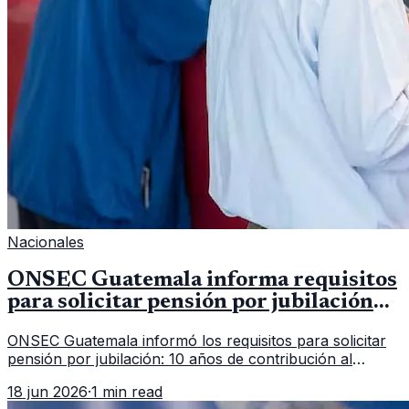
Nacionales
ONSEC Guatemala informa requisitos
para solicitar pensión por jubilación
en 2026
ONSEC Guatemala informó los requisitos para solicitar
pensión por jubilación: 10 años de contribución al
Montepío y 50 años de edad, o 20 años de servicio sin
18 jun 2026
·
1 min read
importar edad.