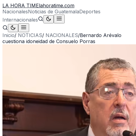
LA HORA TIME
lahoratime.com
Nacionales
Noticias de Guatemala
Deportes
Internacionales
Inicio
/
NOTICIAS
/
NACIONALES
/
Bernardo Arévalo
cuestiona idoneidad de Consuelo Porras