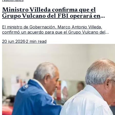
Ministro Villeda confirma que el
Grupo Vulcano del FBI operará en
Guatemala a partir de julio
El ministro de Gobernación, Marco Antonio Villeda,
confirmó un acuerdo para que el Grupo Vulcano del
FBI opere en Guatemala a partir de julio, tras un intento
20 jun 2026
·
2 min read
fallido con la administración anterior del Ministerio
Público.