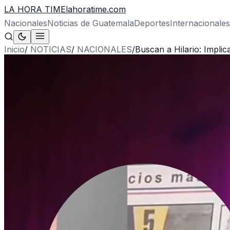
LA HORA TIME
lahoratime.com
Nacionales
Noticias de Guatemala
Deportes
Internacionales
Inicio
/
NOTICIAS
/
NACIONALES
/
Buscan a Hilario: Impli