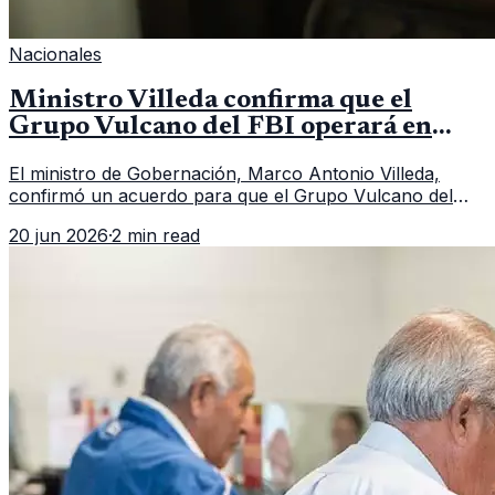
Nacionales
Ministro Villeda confirma que el
Grupo Vulcano del FBI operará en
Guatemala a partir de julio
El ministro de Gobernación, Marco Antonio Villeda,
confirmó un acuerdo para que el Grupo Vulcano del
FBI opere en Guatemala a partir de julio, tras un intento
20 jun 2026
·
2 min read
fallido con la administración anterior del Ministerio
Público.