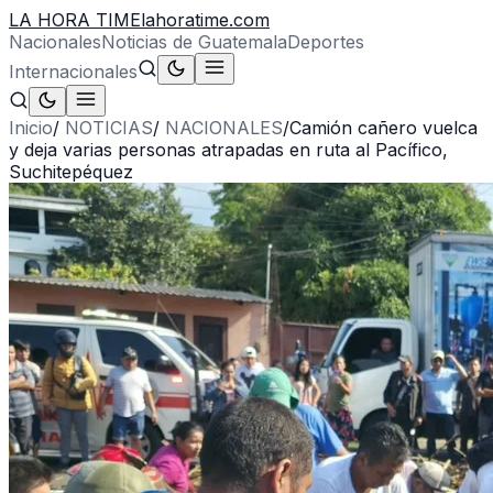
LA HORA TIME
lahoratime.com
Nacionales
Noticias de Guatemala
Deportes
Internacionales
Inicio
/
NOTICIAS
/
NACIONALES
/
Camión cañero vuelca
y deja varias personas atrapadas en ruta al Pacífico,
Suchitepéquez