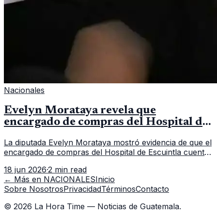
Nacionales
Evelyn Morataya revela que
encargado de compras del Hospital de
Escuintla tiene 7 asistentes
La diputada Evelyn Morataya mostró evidencia de que el
encargado de compras del Hospital de Escuintla cuenta
con 7 asistentes, pese a que el titular anda en
18 jun 2026
·
2 min read
capacitación en la capital.
← Más en
NACIONALES
Inicio
Sobre Nosotros
Privacidad
Términos
Contacto
©
2026
La Hora Time — Noticias de Guatemala.