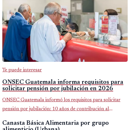
Te puede interesar
ONSEC Guatemala informa requisitos para
solicitar pensión por jubilación en 2026
ONSEC Guatemala informó los requisitos para solicitar
pensión por jubilación: 10 años de contribución al
Montepío y 50 años de edad, o 20 años de servicio sin
Canasta Básica Alimentaria por grupo
importar edad.
alimenticio (Urbana)