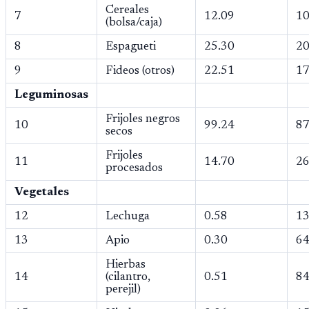
Cereales
7
12.09
10
(bolsa/caja)
8
Espagueti
25.30
20
9
Fideos (otros)
22.51
17
Leguminosas
Frijoles negros
10
99.24
87
secos
Frijoles
11
14.70
26
procesados
Vegetales
12
Lechuga
0.58
13
13
Apio
0.30
64
Hierbas
14
(cilantro,
0.51
84
perejil)