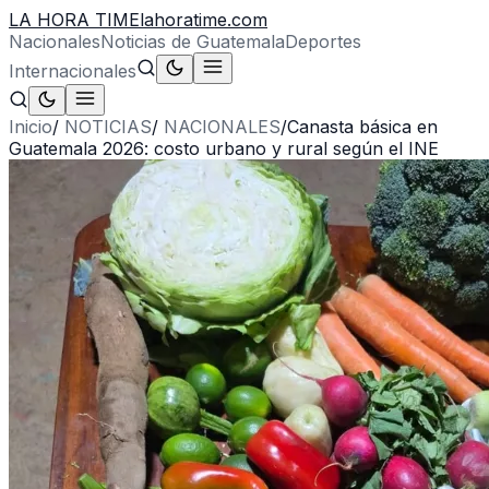
LA HORA TIME
lahoratime.com
Nacionales
Noticias de Guatemala
Deportes
Internacionales
Inicio
/
NOTICIAS
/
NACIONALES
/
Canasta básica en
Guatemala 2026: costo urbano y rural según el INE