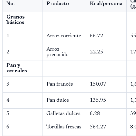
Ca
No.
Producto
Kcal/persona
(g
Granos
básicos
1
Arroz corriente
66.72
55
Arroz
2
22.25
17
precocido
Pan y
cereales
3
Pan francés
150.07
1,
4
Pan dulce
135.95
1,
5
Galletas dulces
6.28
39
6
Tortillas frescas
564.27
8,