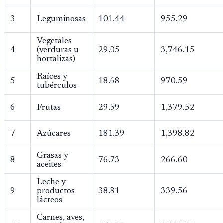
3
Leguminosas
101.44
955.29
Vegetales
4
(verduras u
29.05
3,746.15
hortalizas)
Raíces y
5
18.68
970.59
tubérculos
6
Frutas
29.59
1,379.52
7
Azúcares
181.39
1,398.82
Grasas y
8
76.73
266.60
aceites
Leche y
9
productos
38.81
339.56
lácteos
Carnes, aves,