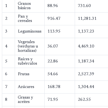
Granos
1
88.96
731.60
básicos
Pan y
2
916.47
11,281.31
cereales
3
Leguminosas
113.95
1,137.23
Vegetales
4
(verduras u
36.07
4,469.10
hortalizas)
Raíces y
5
22.86
1,187.34
tubérculos
6
Frutas
54.66
2,527.39
7
Azúcares
168.78
1,304.44
Grasas y
8
71.95
262.55
aceites