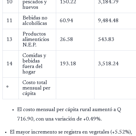
10
pescados y
150.22
3,184.79
huevos
Bebidas no
11
60.94
9,484.48
alcohólicas
Productos
13
alimenticios
26.58
543.83
N.E.P.
Comidas y
bebidas
14
193.18
3,518.24
fuera del
hogar
Costo total
°
mensual per
cápita
El costo mensual per cápita rural aumentó a Q
716.90, con una variación de +0.49%.
El mayor incremento se registra en vegetales (+5.52%),