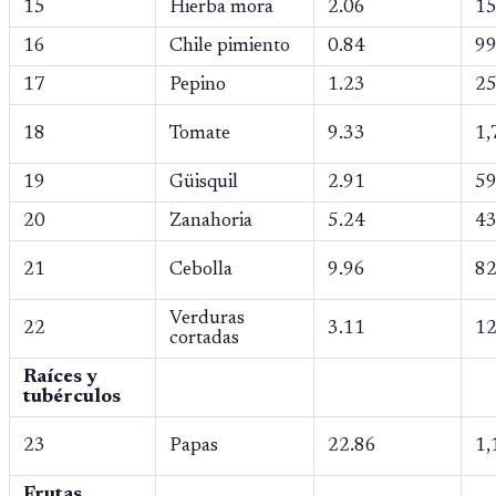
15
Hierba mora
2.06
15
16
Chile pimiento
0.84
99
17
Pepino
1.23
25
18
Tomate
9.33
1,
19
Güisquil
2.91
59
20
Zanahoria
5.24
43
21
Cebolla
9.96
82
Verduras
22
3.11
12
cortadas
Raíces y
tubérculos
23
Papas
22.86
1,
Frutas