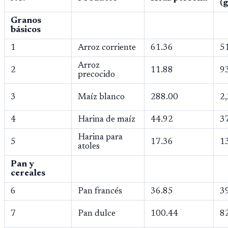
(
Granos
básicos
1
Arroz corriente
61.36
5
Arroz
2
11.88
9
precocido
3
Maíz blanco
288.00
2
4
Harina de maíz
44.92
3
Harina para
5
17.36
1
atoles
Pan y
cereales
6
Pan francés
36.85
3
7
Pan dulce
100.44
8