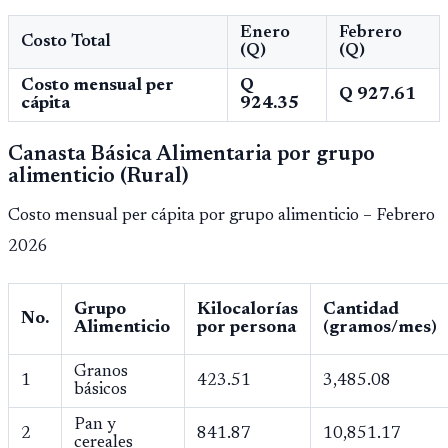
Enero
Febrero
Costo Total
(Q)
(Q)
Costo mensual per
Q
Q 927.61
cápita
924.35
Canasta Básica Alimentaria por grupo
alimenticio (Rural)
Costo mensual per cápita por grupo alimenticio – Febrero
2026
Grupo
Kilocalorías
Cantidad
No.
Alimenticio
por persona
(gramos/mes)
Granos
1
423.51
3,485.08
básicos
Pan y
2
841.87
10,851.17
cereales