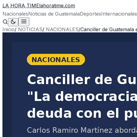
LA HORA TIME
lahoratime.com
Nacionales
Noticias de Guatemala
Deportes
Internacionales
Inicio
/
NOTICIAS
/
NACIONALES
/
Canciller de Guatemala 