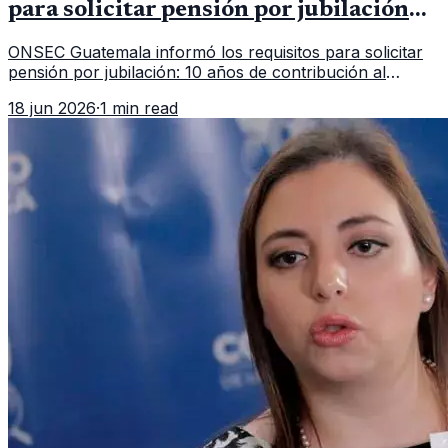
para solicitar pensión por jubilación
en 2026
ONSEC Guatemala informó los requisitos para solicitar
pensión por jubilación: 10 años de contribución al
Montepío y 50 años de edad, o 20 años de servicio sin
18 jun 2026
·
1 min read
importar edad.