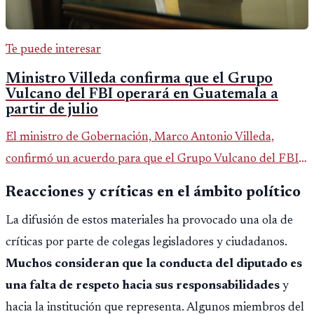
Te puede interesar
Ministro Villeda confirma que el Grupo
Vulcano del FBI operará en Guatemala a
partir de julio
El ministro de Gobernación, Marco Antonio Villeda,
confirmó un acuerdo para que el Grupo Vulcano del FBI
opere en Guatemala a partir de julio, tras un intento
Reacciones y críticas en el ámbito político
fallido con la administración anterior del Ministerio
La difusión de estos materiales ha provocado una ola de
Público.
críticas por parte de colegas legisladores y ciudadanos.
Muchos consideran que la conducta del diputado es
una falta de respeto hacia sus responsabilidades
y
hacia la institución que representa. Algunos miembros del