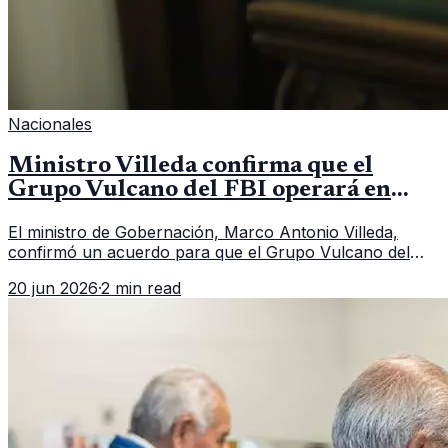
Nacionales
Ministro Villeda confirma que el
Grupo Vulcano del FBI operará en
Guatemala a partir de julio
El ministro de Gobernación, Marco Antonio Villeda,
confirmó un acuerdo para que el Grupo Vulcano del
FBI opere en Guatemala a partir de julio, tras un intento
20 jun 2026
·
2 min read
fallido con la administración anterior del Ministerio
Público.