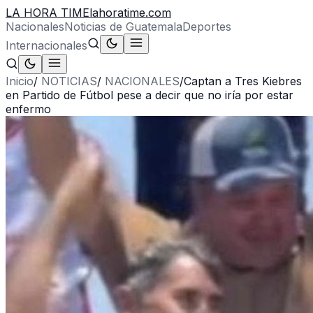
LA HORA TIME
lahoratime.com
Nacionales
Noticias de Guatemala
Deportes
Internacionales
Inicio
/
NOTICIAS
/
NACIONALES
/
Captan a Tres Kiebres
en Partido de Fútbol pese a decir que no iría por estar
enfermo