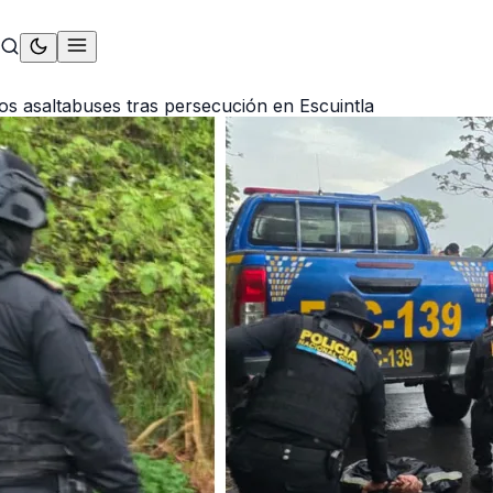
os asaltabuses tras persecución en Escuintla