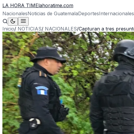
LA HORA TIME
lahoratime.com
Nacionales
Noticias de Guatemala
Deportes
Internacionales
Inicio
/
NOTICIAS
/
NACIONALES
/
Capturan a tres presunt