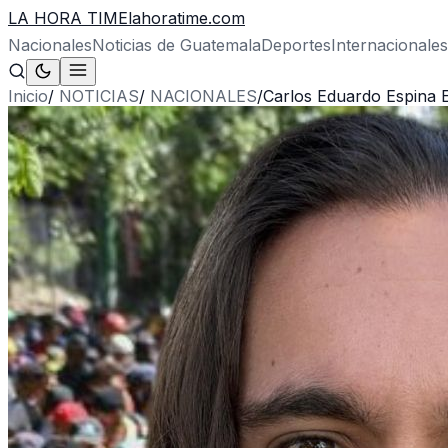
LA HORA TIME
lahoratime.com
Nacionales
Noticias de Guatemala
Deportes
Internacionales
Inicio
/
NOTICIAS
/
NACIONALES
/
Carlos Eduardo Espina 