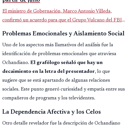
partir de julio
El ministro de Gobernación, Marco Antonio Villeda,
confirmó un acuerdo para que el Grupo Vulcano del FBI
opere en Guatemala a partir de julio, tras un intento
Problemas Emocionales y Aislamiento Social
fallido con la administración anterior del Ministerio
Uno de los aspectos más llamativos del análisis fue la
Público.
identificación de problemas emocionales que atraviesa
Ochandiano.
El grafólogo señaló que hay un
decaimiento en la letra del presentador
, lo que
sugiere que se está apartando de algunas relaciones
sociales. Este punto generó curiosidad y empatía entre sus
compañeros de programa y los televidentes.
La Dependencia Afectiva y los Celos
Otro detalle revelador fue la descripción de Ochandiano