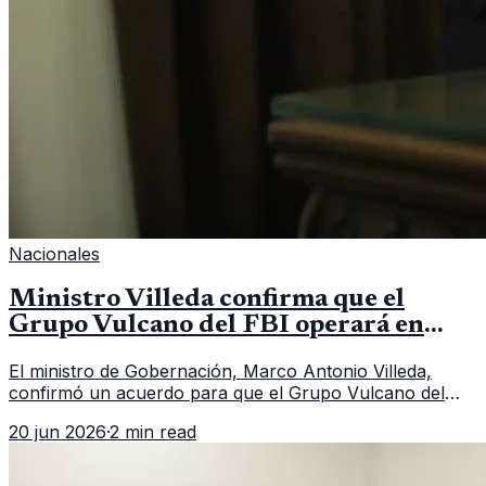
Nacionales
Ministro Villeda confirma que el
Grupo Vulcano del FBI operará en
Guatemala a partir de julio
El ministro de Gobernación, Marco Antonio Villeda,
confirmó un acuerdo para que el Grupo Vulcano del
FBI opere en Guatemala a partir de julio, tras un intento
20 jun 2026
·
2 min read
fallido con la administración anterior del Ministerio
Público.