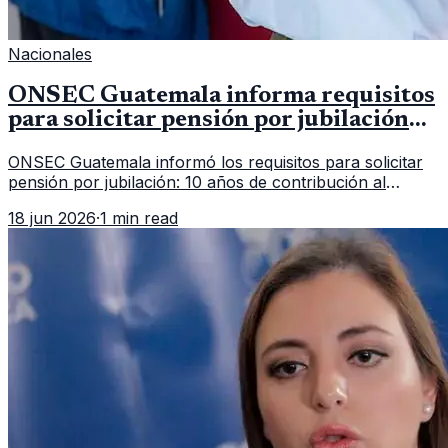
Nacionales
ONSEC Guatemala informa requisitos
para solicitar pensión por jubilación
en 2026
ONSEC Guatemala informó los requisitos para solicitar
pensión por jubilación: 10 años de contribución al
Montepío y 50 años de edad, o 20 años de servicio sin
18 jun 2026
·
1 min read
importar edad.