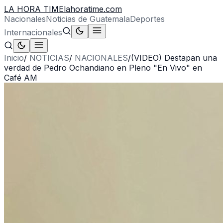
LA HORA TIME
lahoratime.com
Nacionales
Noticias de Guatemala
Deportes
Internacionales
Inicio
/
NOTICIAS
/
NACIONALES
/
(VIDEO) Destapan una
verdad de Pedro Ochandiano en Pleno "En Vivo" en
Café AM