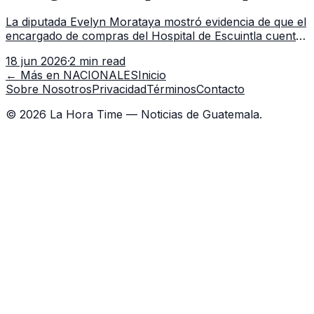
Escuintla tiene 7 asistentes
La diputada Evelyn Morataya mostró evidencia de que el
encargado de compras del Hospital de Escuintla cuenta
con 7 asistentes, pese a que el titular anda en
18 jun 2026
·
2 min read
capacitación en la capital.
← Más en
NACIONALES
Inicio
Sobre Nosotros
Privacidad
Términos
Contacto
©
2026
La Hora Time — Noticias de Guatemala.