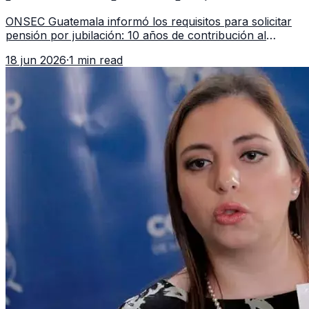
en 2026
ONSEC Guatemala informó los requisitos para solicitar
pensión por jubilación: 10 años de contribución al
Montepío y 50 años de edad, o 20 años de servicio sin
18 jun 2026
·
1 min read
importar edad.