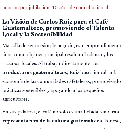
pensión por jubilación: 10 años de contribución al
Montepío y 50 años de edad, o 20 años de servicio sin
La Visión de Carlos Ruiz para el Café
importar edad.
Guatemalteco
,
promoviendo el Talento
Local y la Sostenibilidad
Más allá de ser un simple negocio, este emprendimiento
tiene como objetivo principal resaltar el talento y los
recursos locales. Al trabajar directamente con
productores guatemaltecos
, Ruiz busca impulsar la
economía de las comunidades cafetaleras, promoviendo
prácticas sostenibles y apoyando a los pequeños
agricultores.
En sus palabras, el café no solo es una bebida, sino
una
representación de la cultura guatemalteca
. Por eso,