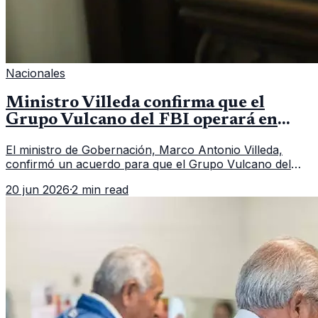
Nacionales
Ministro Villeda confirma que el
Grupo Vulcano del FBI operará en
Guatemala a partir de julio
El ministro de Gobernación, Marco Antonio Villeda,
confirmó un acuerdo para que el Grupo Vulcano del
FBI opere en Guatemala a partir de julio, tras un intento
20 jun 2026
·
2 min read
fallido con la administración anterior del Ministerio
Público.