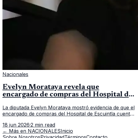
Nacionales
Evelyn Morataya revela que
encargado de compras del Hospital de
Escuintla tiene 7 asistentes
La diputada Evelyn Morataya mostró evidencia de que el
encargado de compras del Hospital de Escuintla cuenta
con 7 asistentes, pese a que el titular anda en
18 jun 2026
·
2 min read
capacitación en la capital.
← Más en
NACIONALES
Inicio
Sobre Nosotros
Privacidad
Términos
Contacto