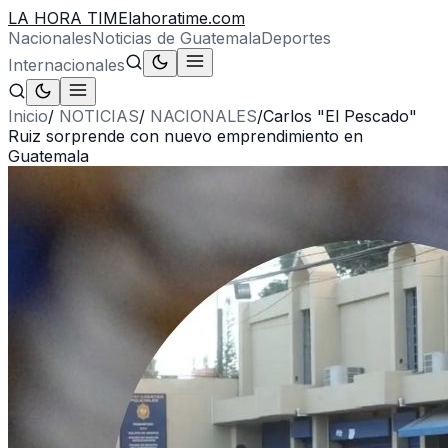
LA HORA TIME
lahoratime.com
Nacionales
Noticias de Guatemala
Deportes
Internacionales
Inicio
/
NOTICIAS
/
NACIONALES
/
Carlos "El Pescado"
Ruiz sorprende con nuevo emprendimiento en
Guatemala