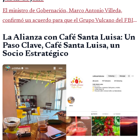
El ministro de Gobernación, Marco Antonio Villeda,
confirmó un acuerdo para que el Grupo Vulcano del FBI
opere en Guatemala a partir de julio, tras un intento
La Alianza con Café Santa Luisa: Un
fallido con la administración anterior del Ministerio
Paso Clave, Café Santa Luisa, un
Público.
Socio Estratégico