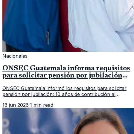
Nacionales
ONSEC Guatemala informa requisitos
para solicitar pensión por jubilación
en 2026
ONSEC Guatemala informó los requisitos para solicitar
pensión por jubilación: 10 años de contribución al
Montepío y 50 años de edad, o 20 años de servicio sin
18 jun 2026
·
1 min read
importar edad.