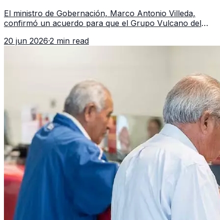
Guatemala a partir de julio
El ministro de Gobernación, Marco Antonio Villeda,
confirmó un acuerdo para que el Grupo Vulcano del
FBI opere en Guatemala a partir de julio, tras un intento
20 jun 2026
·
2 min read
fallido con la administración anterior del Ministerio
Público.