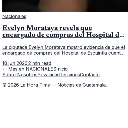
Nacionales
Evelyn Morataya revela que
encargado de compras del Hospital de
Escuintla tiene 7 asistentes
La diputada Evelyn Morataya mostró evidencia de que el
encargado de compras del Hospital de Escuintla cuenta
con 7 asistentes, pese a que el titular anda en
18 jun 2026
·
2 min read
capacitación en la capital.
← Más en
NACIONALES
Inicio
Sobre Nosotros
Privacidad
Términos
Contacto
©
2026
La Hora Time — Noticias de Guatemala.