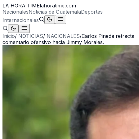
LA HORA TIME
lahoratime.com
Nacionales
Noticias de Guatemala
Deportes
Internacionales
Inicio
/
NOTICIAS
/
NACIONALES
/
Carlos Pineda retracta
comentario ofensivo hacia Jimmy Morales.