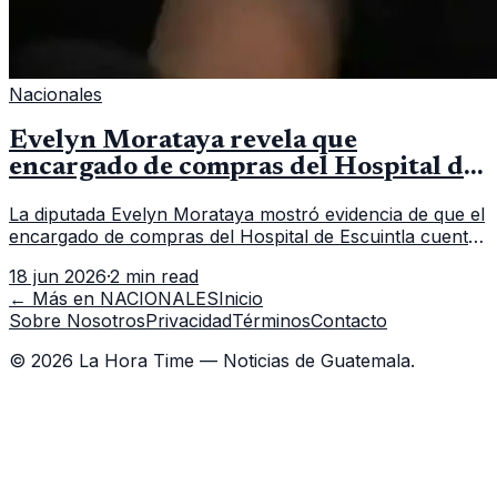
Nacionales
Evelyn Morataya revela que
encargado de compras del Hospital de
Escuintla tiene 7 asistentes
La diputada Evelyn Morataya mostró evidencia de que el
encargado de compras del Hospital de Escuintla cuenta
con 7 asistentes, pese a que el titular anda en
18 jun 2026
·
2 min read
capacitación en la capital.
← Más en
NACIONALES
Inicio
Sobre Nosotros
Privacidad
Términos
Contacto
©
2026
La Hora Time — Noticias de Guatemala.