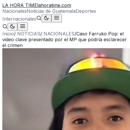
LA HORA TIME
lahoratime.com
Nacionales
Noticias de Guatemala
Deportes
Internacionales
Inicio
/
NOTICIAS
/
NACIONALES
/
Caso Farruko Pop: el
video clave presentado por el MP que podría esclarecer
el crimen