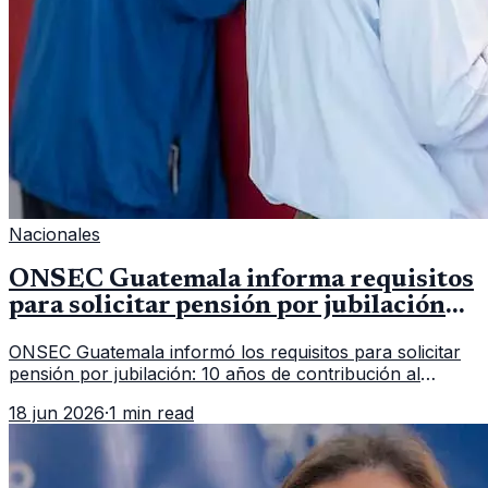
Nacionales
ONSEC Guatemala informa requisitos
para solicitar pensión por jubilación
en 2026
ONSEC Guatemala informó los requisitos para solicitar
pensión por jubilación: 10 años de contribución al
Montepío y 50 años de edad, o 20 años de servicio sin
18 jun 2026
·
1 min read
importar edad.