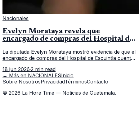
Nacionales
Evelyn Morataya revela que
encargado de compras del Hospital de
Escuintla tiene 7 asistentes
La diputada Evelyn Morataya mostró evidencia de que el
encargado de compras del Hospital de Escuintla cuenta
con 7 asistentes, pese a que el titular anda en
18 jun 2026
·
2 min read
capacitación en la capital.
← Más en
NACIONALES
Inicio
Sobre Nosotros
Privacidad
Términos
Contacto
©
2026
La Hora Time — Noticias de Guatemala.