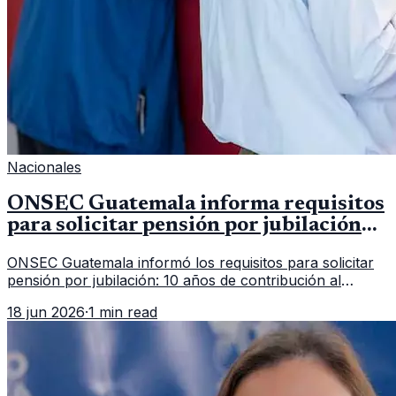
Nacionales
ONSEC Guatemala informa requisitos
para solicitar pensión por jubilación
en 2026
ONSEC Guatemala informó los requisitos para solicitar
pensión por jubilación: 10 años de contribución al
Montepío y 50 años de edad, o 20 años de servicio sin
18 jun 2026
·
1 min read
importar edad.