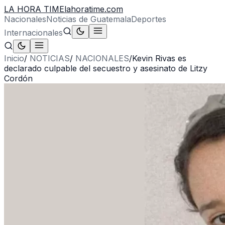
LA HORA TIME
lahoratime.com
Nacionales
Noticias de Guatemala
Deportes
Internacionales
Inicio
/
NOTICIAS
/
NACIONALES
/
Kevin Rivas es
declarado culpable del secuestro y asesinato de Litzy
Cordón