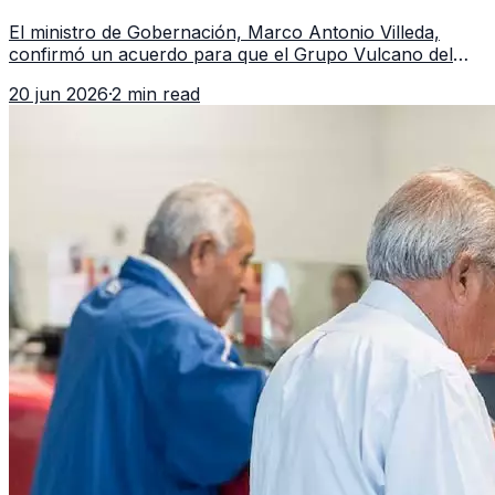
Guatemala a partir de julio
El ministro de Gobernación, Marco Antonio Villeda,
confirmó un acuerdo para que el Grupo Vulcano del
FBI opere en Guatemala a partir de julio, tras un intento
20 jun 2026
·
2 min read
fallido con la administración anterior del Ministerio
Público.