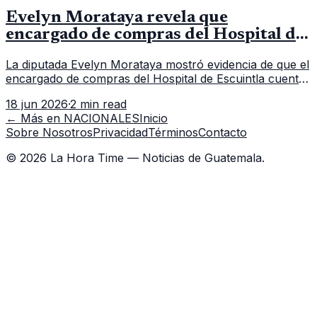
Evelyn Morataya revela que
encargado de compras del Hospital de
Escuintla tiene 7 asistentes
La diputada Evelyn Morataya mostró evidencia de que el
encargado de compras del Hospital de Escuintla cuenta
con 7 asistentes, pese a que el titular anda en
18 jun 2026
·
2 min read
capacitación en la capital.
← Más en
NACIONALES
Inicio
Sobre Nosotros
Privacidad
Términos
Contacto
©
2026
La Hora Time — Noticias de Guatemala.