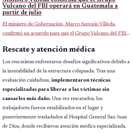
Vulcano del FBI operará en Guatemala a
partir de julio
El ministro de Gobernación, Marco Antonio Villeda,
confirmó un acuerdo para que el Grupo Vulcano del FBI
opere en Guatemala a partir de julio, tras un intento
Rescate y atención médica
fallido con la administración anterior del Ministerio
Público.
Los rescatistas enfrentaron desafíos significativos debido a
la inestabilidad de la estructura colapsada. Tras una
evaluación cuidadosa,
implementaron técnicas
especializadas para liberar a las víctimas sin
causarles más daño
. Una vez rescatados, los
trabajadores fueron estabilizados en el lugar y
posteriormente trasladados al Hospital General San Juan
de Dios, donde recibieron atención médica especializada.