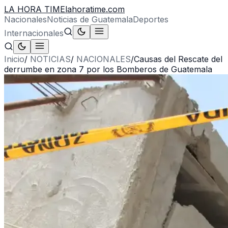
LA HORA TIME
lahoratime.com
Nacionales
Noticias de Guatemala
Deportes
Internacionales
Inicio
/
NOTICIAS
/
NACIONALES
/
Causas del Rescate del
derrumbe en zona 7 por los Bomberos de Guatemala