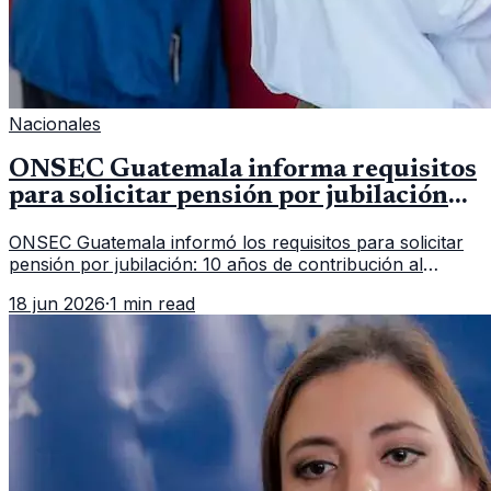
Nacionales
ONSEC Guatemala informa requisitos
para solicitar pensión por jubilación
en 2026
ONSEC Guatemala informó los requisitos para solicitar
pensión por jubilación: 10 años de contribución al
Montepío y 50 años de edad, o 20 años de servicio sin
18 jun 2026
·
1 min read
importar edad.