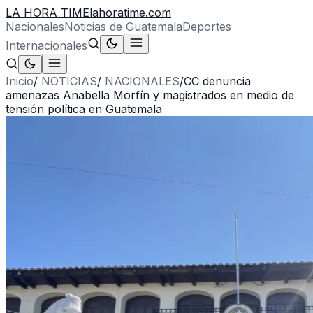
LA HORA TIME
lahoratime.com
Nacionales
Noticias de Guatemala
Deportes
Internacionales
Inicio
/
NOTICIAS
/
NACIONALES
/
CC denuncia
amenazas Anabella Morfín y magistrados en medio de
tensión política en Guatemala