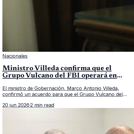
Nacionales
Ministro Villeda confirma que el
Grupo Vulcano del FBI operará en
Guatemala a partir de julio
El ministro de Gobernación, Marco Antonio Villeda,
confirmó un acuerdo para que el Grupo Vulcano del
FBI opere en Guatemala a partir de julio, tras un intento
20 jun 2026
·
2 min read
fallido con la administración anterior del Ministerio
Público.