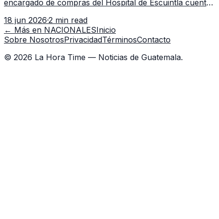
encargado de compras del Hospital de Escuintla cuenta
con 7 asistentes, pese a que el titular anda en
18 jun 2026
·
2 min read
capacitación en la capital.
← Más en
NACIONALES
Inicio
Sobre Nosotros
Privacidad
Términos
Contacto
©
2026
La Hora Time — Noticias de Guatemala.