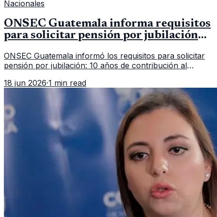
Nacionales
ONSEC Guatemala informa requisitos
para solicitar pensión por jubilación
en 2026
ONSEC Guatemala informó los requisitos para solicitar
pensión por jubilación: 10 años de contribución al
Montepío y 50 años de edad, o 20 años de servicio sin
18 jun 2026
·
1 min read
importar edad.