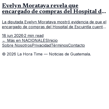
Evelyn Morataya revela que
encargado de compras del Hospital de
Escuintla tiene 7 asistentes
La diputada Evelyn Morataya mostró evidencia de que el
encargado de compras del Hospital de Escuintla cuenta
con 7 asistentes, pese a que el titular anda en
18 jun 2026
·
2 min read
capacitación en la capital.
← Más en
NACIONALES
Inicio
Sobre Nosotros
Privacidad
Términos
Contacto
©
2026
La Hora Time — Noticias de Guatemala.