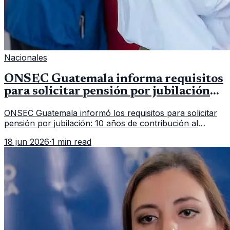
Nacionales
ONSEC Guatemala informa requisitos
para solicitar pensión por jubilación
en 2026
ONSEC Guatemala informó los requisitos para solicitar
pensión por jubilación: 10 años de contribución al
Montepío y 50 años de edad, o 20 años de servicio sin
18 jun 2026
·
1 min read
importar edad.