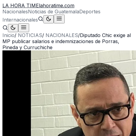
LA HORA TIME
lahoratime.com
Nacionales
Noticias de Guatemala
Deportes
Internacionales
Inicio
/
NOTICIAS
/
NACIONALES
/
Diputado Chic exige al
MP publicar salarios e indemnizaciones de Porras,
Pineda y Curruchiche