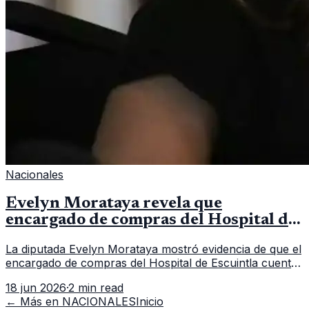
Nacionales
Evelyn Morataya revela que
encargado de compras del Hospital de
Escuintla tiene 7 asistentes
La diputada Evelyn Morataya mostró evidencia de que el
encargado de compras del Hospital de Escuintla cuenta
con 7 asistentes, pese a que el titular anda en
18 jun 2026
·
2 min read
capacitación en la capital.
← Más en
NACIONALES
Inicio