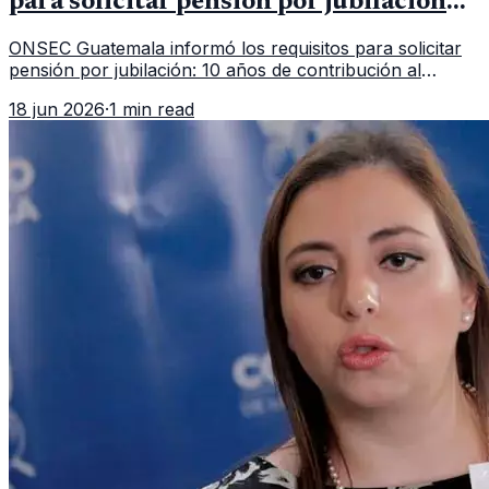
para solicitar pensión por jubilación
en 2026
ONSEC Guatemala informó los requisitos para solicitar
pensión por jubilación: 10 años de contribución al
Montepío y 50 años de edad, o 20 años de servicio sin
18 jun 2026
·
1 min read
importar edad.