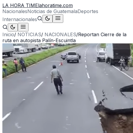
LA HORA TIME
lahoratime.com
Nacionales
Noticias de Guatemala
Deportes
Internacionales
Inicio
/
NOTICIAS
/
NACIONALES
/
Reportan Cierre de la
ruta en autopista Palín-Escuintla