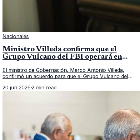
Nacionales
Ministro Villeda confirma que el
Grupo Vulcano del FBI operará en
Guatemala a partir de julio
El ministro de Gobernación, Marco Antonio Villeda,
confirmó un acuerdo para que el Grupo Vulcano del
FBI opere en Guatemala a partir de julio, tras un intento
20 jun 2026
·
2 min read
fallido con la administración anterior del Ministerio
Público.