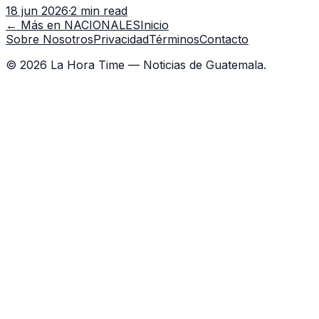
18 jun 2026
·
2 min read
capacitación en la capital.
← Más en
NACIONALES
Inicio
Sobre Nosotros
Privacidad
Términos
Contacto
©
2026
La Hora Time — Noticias de Guatemala.