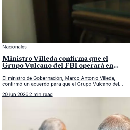
Nacionales
Ministro Villeda confirma que el
Grupo Vulcano del FBI operará en
Guatemala a partir de julio
El ministro de Gobernación, Marco Antonio Villeda,
confirmó un acuerdo para que el Grupo Vulcano del
FBI opere en Guatemala a partir de julio, tras un intento
20 jun 2026
·
2 min read
fallido con la administración anterior del Ministerio
Público.