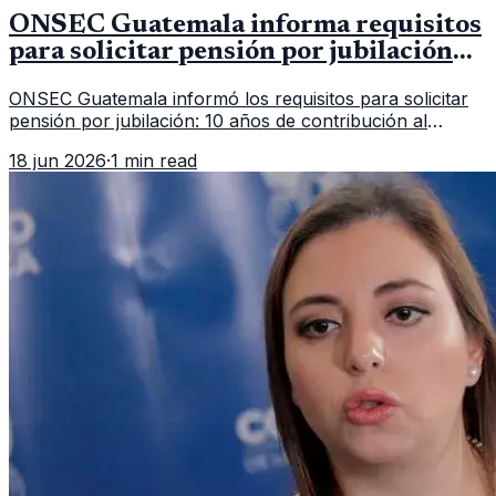
ONSEC Guatemala informa requisitos
para solicitar pensión por jubilación
en 2026
ONSEC Guatemala informó los requisitos para solicitar
pensión por jubilación: 10 años de contribución al
Montepío y 50 años de edad, o 20 años de servicio sin
18 jun 2026
·
1 min read
importar edad.