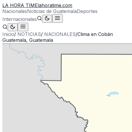
LA HORA TIME
lahoratime.com
Nacionales
Noticias de Guatemala
Deportes
Internacionales
Inicio
/
NOTICIAS
/
NACIONALES
/
Clima en Cobán
Guatemala, Guatemala