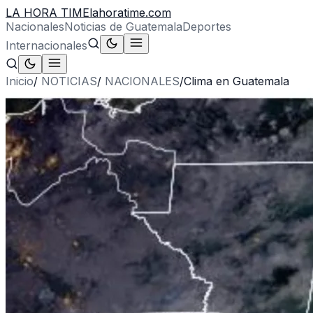
LA HORA TIME
lahoratime.com
Nacionales
Noticias de Guatemala
Deportes
Internacionales
Inicio
/
NOTICIAS
/
NACIONALES
/
Clima en Guatemala