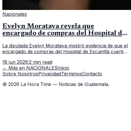
Nacionales
Evelyn Morataya revela que
encargado de compras del Hospital de
Escuintla tiene 7 asistentes
La diputada Evelyn Morataya mostró evidencia de que el
encargado de compras del Hospital de Escuintla cuenta
con 7 asistentes, pese a que el titular anda en
18 jun 2026
·
2 min read
capacitación en la capital.
← Más en
NACIONALES
Inicio
Sobre Nosotros
Privacidad
Términos
Contacto
©
2026
La Hora Time — Noticias de Guatemala.