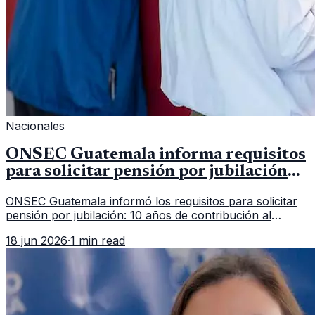
Nacionales
ONSEC Guatemala informa requisitos
para solicitar pensión por jubilación
en 2026
ONSEC Guatemala informó los requisitos para solicitar
pensión por jubilación: 10 años de contribución al
Montepío y 50 años de edad, o 20 años de servicio sin
18 jun 2026
·
1 min read
importar edad.