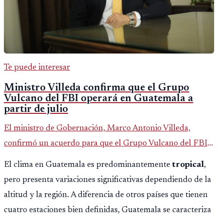
Te puede interesar
Ministro Villeda confirma que el Grupo
Vulcano del FBI operará en Guatemala a
partir de julio
El ministro de Gobernación, Marco Antonio Villeda,
confirmó un acuerdo para que el Grupo Vulcano del FBI
opere en Guatemala a partir de julio, tras un intento
El clima en Guatemala es predominantemente
tropical
,
fallido con la administración anterior del Ministerio
pero presenta variaciones significativas dependiendo de la
Público.
altitud y la región. A diferencia de otros países que tienen
cuatro estaciones bien definidas, Guatemala se caracteriza