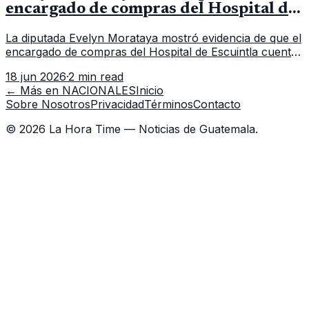
encargado de compras del Hospital de
Escuintla tiene 7 asistentes
La diputada Evelyn Morataya mostró evidencia de que el
encargado de compras del Hospital de Escuintla cuenta
con 7 asistentes, pese a que el titular anda en
18 jun 2026
·
2 min read
capacitación en la capital.
← Más en
NACIONALES
Inicio
Sobre Nosotros
Privacidad
Términos
Contacto
©
2026
La Hora Time — Noticias de Guatemala.