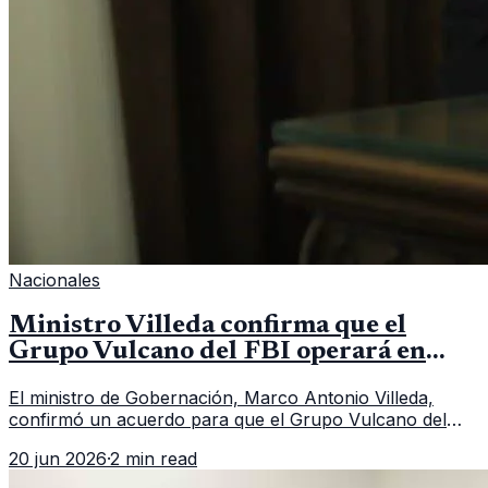
Nacionales
Ministro Villeda confirma que el
Grupo Vulcano del FBI operará en
Guatemala a partir de julio
El ministro de Gobernación, Marco Antonio Villeda,
confirmó un acuerdo para que el Grupo Vulcano del
FBI opere en Guatemala a partir de julio, tras un intento
20 jun 2026
·
2 min read
fallido con la administración anterior del Ministerio
Público.