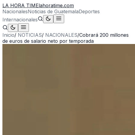
LA HORA TIME
lahoratime.com
Nacionales
Noticias de Guatemala
Deportes
Internacionales
Inicio
/
NOTICIAS
/
NACIONALES
/
Cobrará 200 millones
de euros de salario neto por temporada