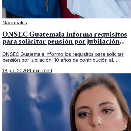
Nacionales
ONSEC Guatemala informa requisitos
para solicitar pensión por jubilación
en 2026
ONSEC Guatemala informó los requisitos para solicitar
pensión por jubilación: 10 años de contribución al
Montepío y 50 años de edad, o 20 años de servicio sin
18 jun 2026
·
1 min read
importar edad.