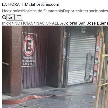
LA HORA TIME
lahoratime.com
Nacionales
Noticias de Guatemala
Deportes
Internacionales
Inicio
/
NOTICIAS
/
NACIONALES
/
Colonia San José Buena 