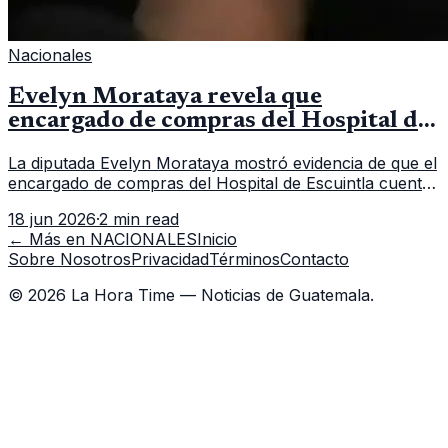
Nacionales
Evelyn Morataya revela que
encargado de compras del Hospital de
Escuintla tiene 7 asistentes
La diputada Evelyn Morataya mostró evidencia de que el
encargado de compras del Hospital de Escuintla cuenta
con 7 asistentes, pese a que el titular anda en
18 jun 2026
·
2 min read
capacitación en la capital.
← Más en
NACIONALES
Inicio
Sobre Nosotros
Privacidad
Términos
Contacto
©
2026
La Hora Time — Noticias de Guatemala.