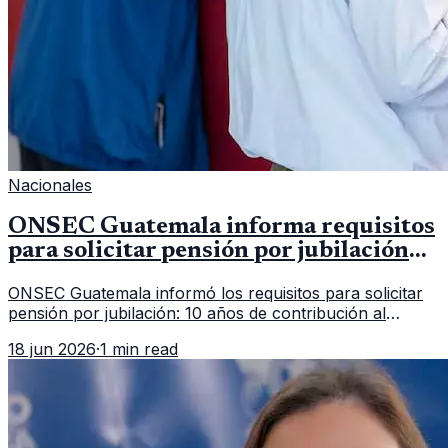
Nacionales
ONSEC Guatemala informa requisitos
para solicitar pensión por jubilación
en 2026
ONSEC Guatemala informó los requisitos para solicitar
pensión por jubilación: 10 años de contribución al
Montepío y 50 años de edad, o 20 años de servicio sin
18 jun 2026
·
1 min read
importar edad.