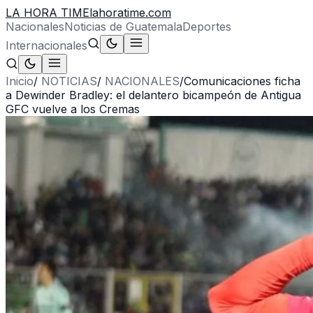
LA HORA TIME
lahoratime.com
Nacionales
Noticias de Guatemala
Deportes
Internacionales
Inicio
/
NOTICIAS
/
NACIONALES
/
Comunicaciones ficha
a Dewinder Bradley: el delantero bicampeón de Antigua
GFC vuelve a los Cremas