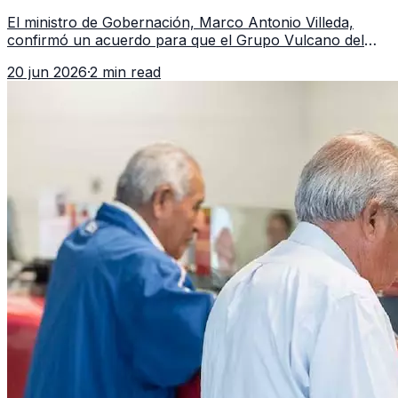
Guatemala a partir de julio
El ministro de Gobernación, Marco Antonio Villeda,
confirmó un acuerdo para que el Grupo Vulcano del
FBI opere en Guatemala a partir de julio, tras un intento
20 jun 2026
·
2 min read
fallido con la administración anterior del Ministerio
Público.