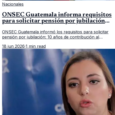
Nacionales
ONSEC Guatemala informa requisitos
para solicitar pensión por jubilación
en 2026
ONSEC Guatemala informó los requisitos para solicitar
pensión por jubilación: 10 años de contribución al
Montepío y 50 años de edad, o 20 años de servicio sin
18 jun 2026
·
1 min read
importar edad.