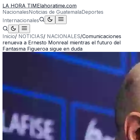
LA HORA TIME
lahoratime.com
Nacionales
Noticias de Guatemala
Deportes
Internacionales
Inicio
/
NOTICIAS
/
NACIONALES
/
Comunicaciones
renueva a Ernesto Monreal mientras el futuro del
Fantasma Figueroa sigue en duda