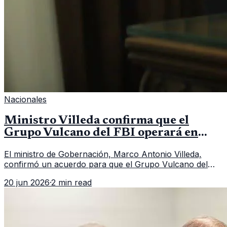
Nacionales
Ministro Villeda confirma que el
Grupo Vulcano del FBI operará en
Guatemala a partir de julio
El ministro de Gobernación, Marco Antonio Villeda,
confirmó un acuerdo para que el Grupo Vulcano del
FBI opere en Guatemala a partir de julio, tras un intento
20 jun 2026
·
2 min read
fallido con la administración anterior del Ministerio
Público.