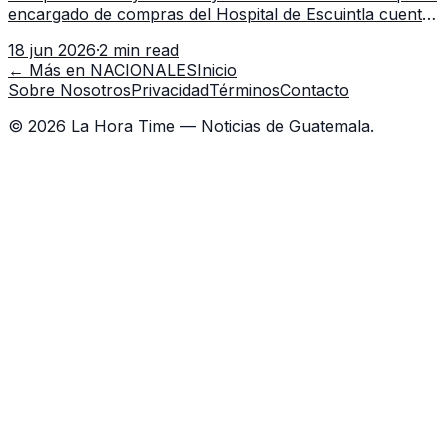
encargado de compras del Hospital de Escuintla cuenta
con 7 asistentes, pese a que el titular anda en
18 jun 2026
·
2 min read
capacitación en la capital.
← Más en
NACIONALES
Inicio
Sobre Nosotros
Privacidad
Términos
Contacto
©
2026
La Hora Time — Noticias de Guatemala.