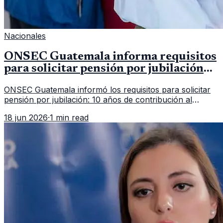
Nacionales
ONSEC Guatemala informa requisitos
para solicitar pensión por jubilación
en 2026
ONSEC Guatemala informó los requisitos para solicitar
pensión por jubilación: 10 años de contribución al
Montepío y 50 años de edad, o 20 años de servicio sin
18 jun 2026
·
1 min read
importar edad.