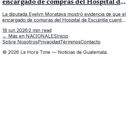
encargado de compras del Hospital de
Escuintla tiene 7 asistentes
La diputada Evelyn Morataya mostró evidencia de que el
encargado de compras del Hospital de Escuintla cuenta
con 7 asistentes, pese a que el titular anda en
18 jun 2026
·
2 min read
capacitación en la capital.
← Más en
NACIONALES
Inicio
Sobre Nosotros
Privacidad
Términos
Contacto
©
2026
La Hora Time — Noticias de Guatemala.