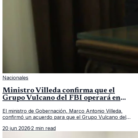
Nacionales
Ministro Villeda confirma que el
Grupo Vulcano del FBI operará en
Guatemala a partir de julio
El ministro de Gobernación, Marco Antonio Villeda,
confirmó un acuerdo para que el Grupo Vulcano del
FBI opere en Guatemala a partir de julio, tras un intento
20 jun 2026
·
2 min read
fallido con la administración anterior del Ministerio
Público.