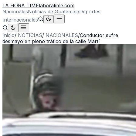
LA HORA TIME
lahoratime.com
Nacionales
Noticias de Guatemala
Deportes
Internacionales
Inicio
/
NOTICIAS
/
NACIONALES
/
Conductor sufre
desmayo en pleno tráfico de la calle Martí