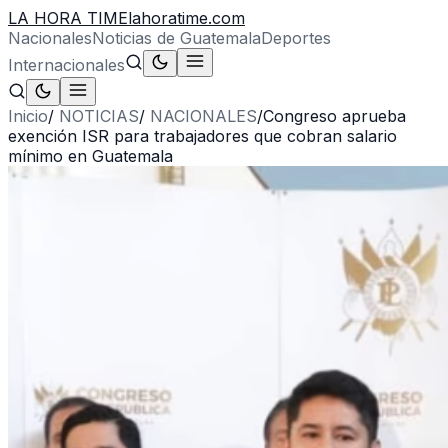
LA HORA TIME
lahoratime.com
Nacionales
Noticias de Guatemala
Deportes
Internacionales
Inicio
/
NOTICIAS
/
NACIONALES
/
Congreso aprueba
exención ISR para trabajadores que cobran salario
mínimo en Guatemala