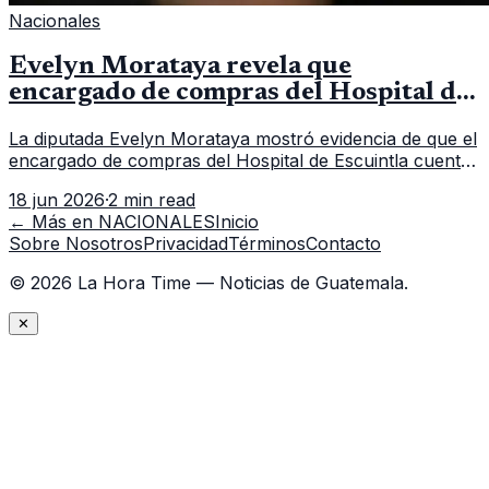
Nacionales
Evelyn Morataya revela que
encargado de compras del Hospital de
Escuintla tiene 7 asistentes
La diputada Evelyn Morataya mostró evidencia de que el
encargado de compras del Hospital de Escuintla cuenta
con 7 asistentes, pese a que el titular anda en
18 jun 2026
·
2 min read
capacitación en la capital.
← Más en
NACIONALES
Inicio
Sobre Nosotros
Privacidad
Términos
Contacto
©
2026
La Hora Time — Noticias de Guatemala.