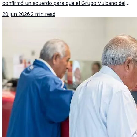
confirmó un acuerdo para que el Grupo Vulcano del
FBI opere en Guatemala a partir de julio, tras un intento
20 jun 2026
·
2 min read
fallido con la administración anterior del Ministerio
Público.