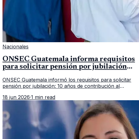
Nacionales
ONSEC Guatemala informa requisitos
para solicitar pensión por jubilación
en 2026
ONSEC Guatemala informó los requisitos para solicitar
pensión por jubilación: 10 años de contribución al
Montepío y 50 años de edad, o 20 años de servicio sin
18 jun 2026
·
1 min read
importar edad.