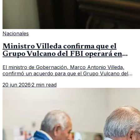
Nacionales
Ministro Villeda confirma que el
Grupo Vulcano del FBI operará en
Guatemala a partir de julio
El ministro de Gobernación, Marco Antonio Villeda,
confirmó un acuerdo para que el Grupo Vulcano del
FBI opere en Guatemala a partir de julio, tras un intento
20 jun 2026
·
2 min read
fallido con la administración anterior del Ministerio
Público.