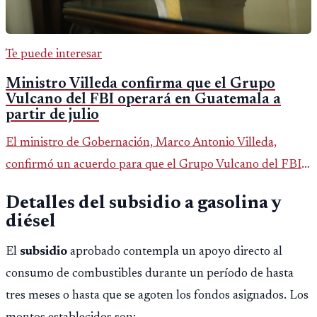
Te puede interesar
Ministro Villeda confirma que el Grupo
Vulcano del FBI operará en Guatemala a
partir de julio
El ministro de Gobernación, Marco Antonio Villeda,
confirmó un acuerdo para que el Grupo Vulcano del FBI
opere en Guatemala a partir de julio, tras un intento
Detalles del subsidio a gasolina y
fallido con la administración anterior del Ministerio
diésel
Público.
El
subsidio
aprobado contempla un apoyo directo al
consumo de combustibles durante un período de hasta
tres meses o hasta que se agoten los fondos asignados. Los