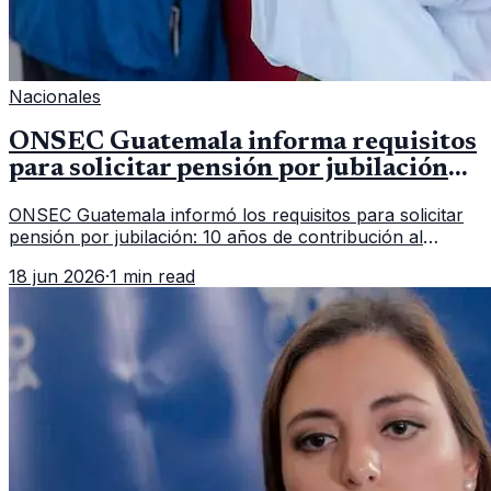
Nacionales
ONSEC Guatemala informa requisitos
para solicitar pensión por jubilación
en 2026
ONSEC Guatemala informó los requisitos para solicitar
pensión por jubilación: 10 años de contribución al
Montepío y 50 años de edad, o 20 años de servicio sin
18 jun 2026
·
1 min read
importar edad.