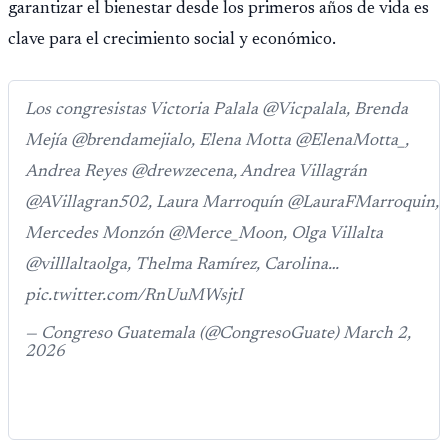
garantizar el bienestar desde los primeros años de vida es
clave para el crecimiento social y económico.
Los congresistas Victoria Palala @Vicpalala, Brenda
Mejía @brendamejialo, Elena Motta @ElenaMotta_,
Andrea Reyes @drewzecena, Andrea Villagrán
@AVillagran502, Laura Marroquín @LauraFMarroquin,
Mercedes Monzón @Merce_Moon, Olga Villalta
@villlaltaolga, Thelma Ramírez, Carolina…
pic.twitter.com/RnUuMWsjtI
— Congreso Guatemala (@CongresoGuate) March 2,
2026