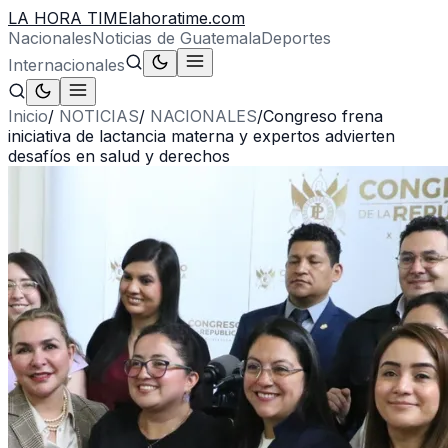
LA HORA TIME
lahoratime.com
Nacionales
Noticias de Guatemala
Deportes
Internacionales
Inicio
/
NOTICIAS
/
NACIONALES
/
Congreso frena
iniciativa de lactancia materna y expertos advierten
desafíos en salud y derechos