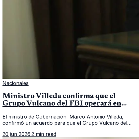
Nacionales
Ministro Villeda confirma que el
Grupo Vulcano del FBI operará en
Guatemala a partir de julio
El ministro de Gobernación, Marco Antonio Villeda,
confirmó un acuerdo para que el Grupo Vulcano del
FBI opere en Guatemala a partir de julio, tras un intento
20 jun 2026
·
2 min read
fallido con la administración anterior del Ministerio