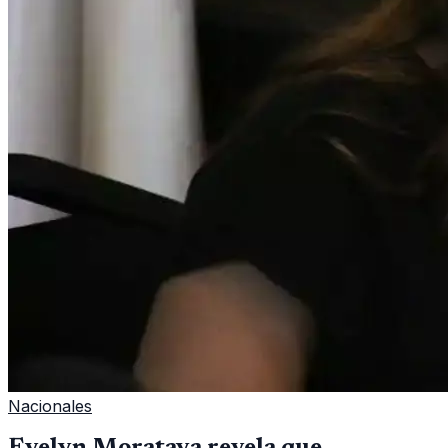
Nacionales
Evelyn Morataya revela que