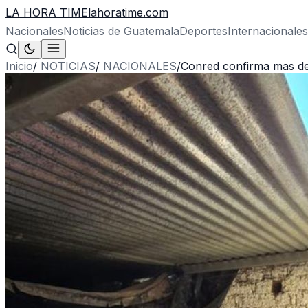
LA HORA TIME
lahoratime.com
Nacionales
Noticias de Guatemala
Deportes
Internacionales
Inicio
/
NOTICIAS
/
NACIONALES
/
Conred confirma mas de