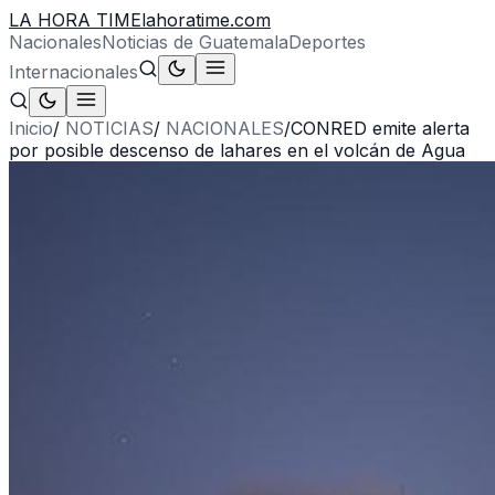
LA HORA TIME
lahoratime.com
Nacionales
Noticias de Guatemala
Deportes
Internacionales
Inicio
/
NOTICIAS
/
NACIONALES
/
CONRED emite alerta
por posible descenso de lahares en el volcán de Agua