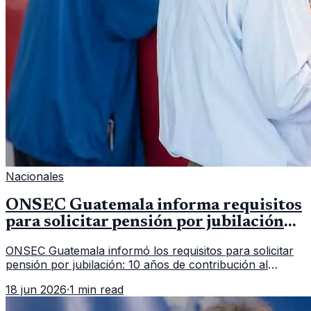
Nacionales
ONSEC Guatemala informa requisitos
para solicitar pensión por jubilación
en 2026
ONSEC Guatemala informó los requisitos para solicitar
pensión por jubilación: 10 años de contribución al
Montepío y 50 años de edad, o 20 años de servicio sin
18 jun 2026
·
1 min read
importar edad.