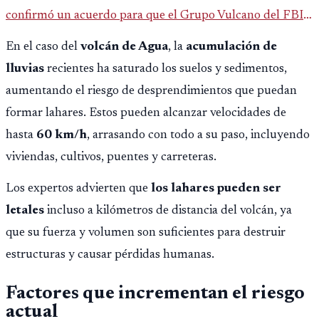
confirmó un acuerdo para que el Grupo Vulcano del FBI
opere en Guatemala a partir de julio, tras un intento
En el caso del
volcán de Agua
, la
acumulación de
fallido con la administración anterior del Ministerio
lluvias
recientes ha saturado los suelos y sedimentos,
Público.
aumentando el riesgo de desprendimientos que puedan
formar lahares. Estos pueden alcanzar velocidades de
hasta
60 km/h
, arrasando con todo a su paso, incluyendo
viviendas, cultivos, puentes y carreteras.
Los expertos advierten que
los lahares pueden ser
letales
incluso a kilómetros de distancia del volcán, ya
que su fuerza y volumen son suficientes para destruir
estructuras y causar pérdidas humanas.
Factores que incrementan el riesgo
actual