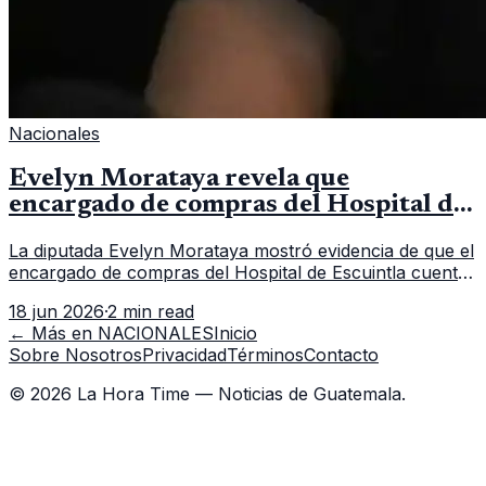
Nacionales
Evelyn Morataya revela que
encargado de compras del Hospital de
Escuintla tiene 7 asistentes
La diputada Evelyn Morataya mostró evidencia de que el
encargado de compras del Hospital de Escuintla cuenta
con 7 asistentes, pese a que el titular anda en
18 jun 2026
·
2 min read
capacitación en la capital.
← Más en
NACIONALES
Inicio
Sobre Nosotros
Privacidad
Términos
Contacto
©
2026
La Hora Time — Noticias de Guatemala.