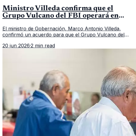
Ministro Villeda confirma que el
Grupo Vulcano del FBI operará en
Guatemala a partir de julio
El ministro de Gobernación, Marco Antonio Villeda,
confirmó un acuerdo para que el Grupo Vulcano del
FBI opere en Guatemala a partir de julio, tras un intento
20 jun 2026
·
2 min read
fallido con la administración anterior del Ministerio
Público.