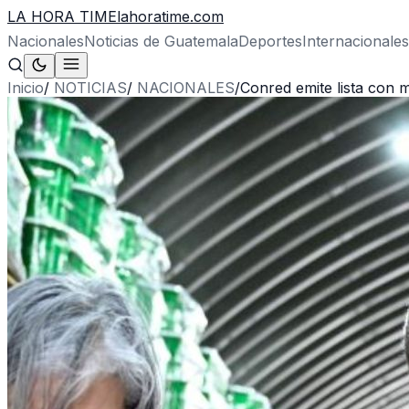
LA HORA TIME
lahoratime.com
Nacionales
Noticias de Guatemala
Deportes
Internacionales
Inicio
/
NOTICIAS
/
NACIONALES
/
Conred emite lista con