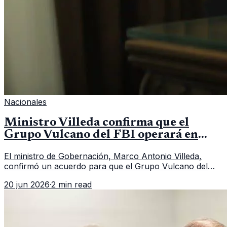
Nacionales
Ministro Villeda confirma que el
Grupo Vulcano del FBI operará en
Guatemala a partir de julio
El ministro de Gobernación, Marco Antonio Villeda,
confirmó un acuerdo para que el Grupo Vulcano del
FBI opere en Guatemala a partir de julio, tras un intento
20 jun 2026
·
2 min read
fallido con la administración anterior del Ministerio
Público.