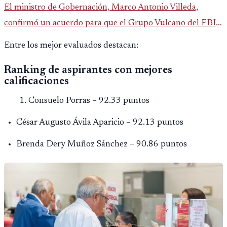
El ministro de Gobernación, Marco Antonio Villeda,
confirmó un acuerdo para que el Grupo Vulcano del FBI
opere en Guatemala a partir de julio, tras un intento
Entre los mejor evaluados destacan:
fallido con la administración anterior del Ministerio
Ranking de aspirantes con mejores
Público.
calificaciones
Consuelo Porras – 92.33 puntos
César Augusto Ávila Aparicio – 92.13 puntos
Brenda Dery Muñoz Sánchez – 90.86 puntos