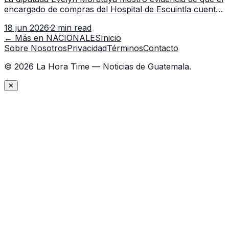
encargado de compras del Hospital de Escuintla cuenta
con 7 asistentes, pese a que el titular anda en
18 jun 2026
·
2 min read
capacitación en la capital.
← Más en
NACIONALES
Inicio
Sobre Nosotros
Privacidad
Términos
Contacto
©
2026
La Hora Time — Noticias de Guatemala.