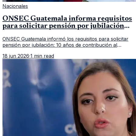
Nacionales
ONSEC Guatemala informa requisitos
para solicitar pensión por jubilación
en 2026
ONSEC Guatemala informó los requisitos para solicitar
pensión por jubilación: 10 años de contribución al
Montepío y 50 años de edad, o 20 años de servicio sin
18 jun 2026
·
1 min read
importar edad.