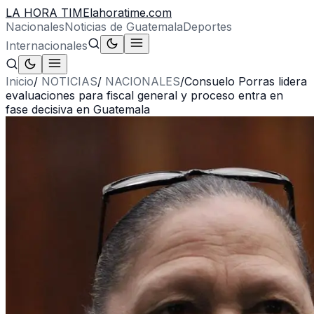
LA HORA TIME
lahoratime.com
Nacionales
Noticias de Guatemala
Deportes
Internacionales
Inicio
/
NOTICIAS
/
NACIONALES
/
Consuelo Porras lidera
evaluaciones para fiscal general y proceso entra en
fase decisiva en Guatemala