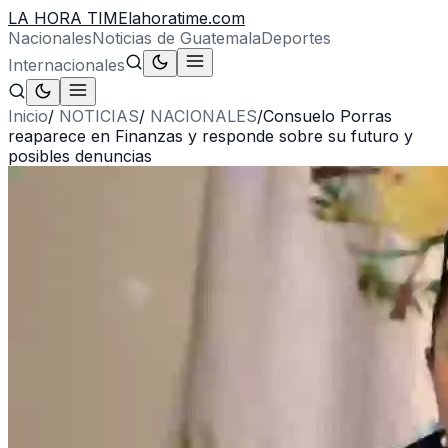
LA HORA TIME
lahoratime.com
Nacionales
Noticias de Guatemala
Deportes
Internacionales
Inicio
/
NOTICIAS
/
NACIONALES
/
Consuelo Porras
reaparece en Finanzas y responde sobre su futuro y
posibles denuncias