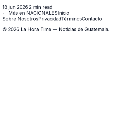
con 7 asistentes, pese a que el titular anda en
18 jun 2026
·
2 min read
capacitación en la capital.
← Más en
NACIONALES
Inicio
Sobre Nosotros
Privacidad
Términos
Contacto
©
2026
La Hora Time — Noticias de Guatemala.