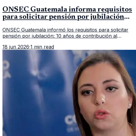
ONSEC Guatemala informa requisitos
para solicitar pensión por jubilación
en 2026
ONSEC Guatemala informó los requisitos para solicitar
pensión por jubilación: 10 años de contribución al
Montepío y 50 años de edad, o 20 años de servicio sin
18 jun 2026
·
1 min read
importar edad.