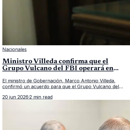
Nacionales
Ministro Villeda confirma que el
Grupo Vulcano del FBI operará en
Guatemala a partir de julio
El ministro de Gobernación, Marco Antonio Villeda,
confirmó un acuerdo para que el Grupo Vulcano del
FBI opere en Guatemala a partir de julio, tras un intento
20 jun 2026
·
2 min read
fallido con la administración anterior del Ministerio
Público.