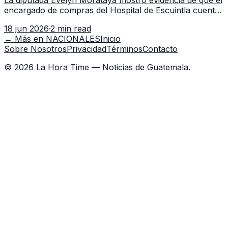
La diputada Evelyn Morataya mostró evidencia de que el
encargado de compras del Hospital de Escuintla cuenta
con 7 asistentes, pese a que el titular anda en
18 jun 2026
·
2 min read
capacitación en la capital.
← Más en
NACIONALES
Inicio
Sobre Nosotros
Privacidad
Términos
Contacto
©
2026
La Hora Time — Noticias de Guatemala.