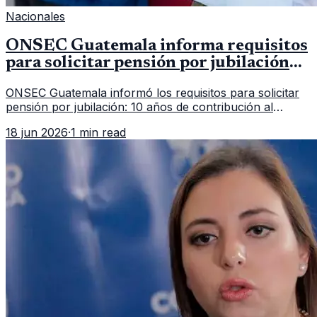
Nacionales
ONSEC Guatemala informa requisitos
para solicitar pensión por jubilación
en 2026
ONSEC Guatemala informó los requisitos para solicitar
pensión por jubilación: 10 años de contribución al
Montepío y 50 años de edad, o 20 años de servicio sin
18 jun 2026
·
1 min read
importar edad.