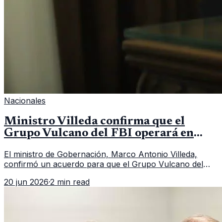
Nacionales
Ministro Villeda confirma que el
Grupo Vulcano del FBI operará en
Guatemala a partir de julio
El ministro de Gobernación, Marco Antonio Villeda,
confirmó un acuerdo para que el Grupo Vulcano del
FBI opere en Guatemala a partir de julio, tras un intento
20 jun 2026
·
2 min read
fallido con la administración anterior del Ministerio
Público.