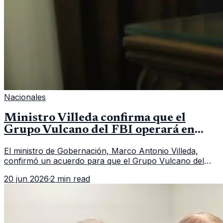
Nacionales
Ministro Villeda confirma que el
Grupo Vulcano del FBI operará en
Guatemala a partir de julio
El ministro de Gobernación, Marco Antonio Villeda,
confirmó un acuerdo para que el Grupo Vulcano del
FBI opere en Guatemala a partir de julio, tras un intento
20 jun 2026
·
2 min read
fallido con la administración anterior del Ministerio
Público.