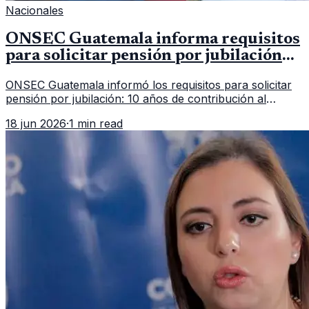
Nacionales
ONSEC Guatemala informa requisitos
para solicitar pensión por jubilación
en 2026
ONSEC Guatemala informó los requisitos para solicitar
pensión por jubilación: 10 años de contribución al
Montepío y 50 años de edad, o 20 años de servicio sin
18 jun 2026
·
1 min read
importar edad.