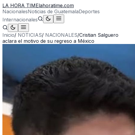
LA HORA TIME
lahoratime.com
Nacionales
Noticias de Guatemala
Deportes
Internacionales
Inicio
/
NOTICIAS
/
NACIONALES
/
Cristian Salguero
aclara el motivo de su regreso a México