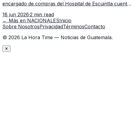
encargado de compras del Hospital de Escuintla cuenta
con 7 asistentes, pese a que el titular anda en
18 jun 2026
·
2 min read
capacitación en la capital.
← Más en
NACIONALES
Inicio
Sobre Nosotros
Privacidad
Términos
Contacto
©
2026
La Hora Time — Noticias de Guatemala.