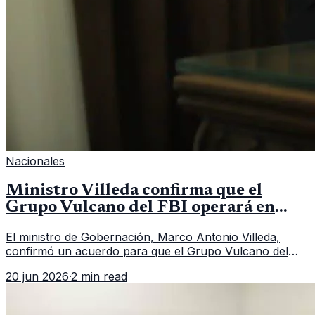
Nacionales
Ministro Villeda confirma que el
Grupo Vulcano del FBI operará en
Guatemala a partir de julio
El ministro de Gobernación, Marco Antonio Villeda,
confirmó un acuerdo para que el Grupo Vulcano del
FBI opere en Guatemala a partir de julio, tras un intento
20 jun 2026
·
2 min read
fallido con la administración anterior del Ministerio
Público.