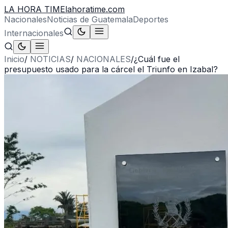
LA HORA TIME
lahoratime.com
Nacionales
Noticias de Guatemala
Deportes
Internacionales
Inicio
/
NOTICIAS
/
NACIONALES
/
¿Cuál fue el
presupuesto usado para la cárcel el Triunfo en Izabal?