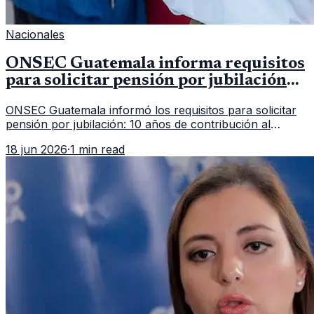
Nacionales
ONSEC Guatemala informa requisitos
para solicitar pensión por jubilación
en 2026
ONSEC Guatemala informó los requisitos para solicitar
pensión por jubilación: 10 años de contribución al
Montepío y 50 años de edad, o 20 años de servicio sin
18 jun 2026
·
1 min read
importar edad.