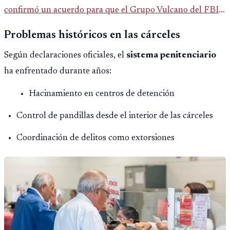
confirmó un acuerdo para que el Grupo Vulcano del FBI
opere en Guatemala a partir de julio, tras un intento
Problemas históricos en las cárceles
fallido con la administración anterior del Ministerio
Según declaraciones oficiales, el
sistema penitenciario
Público.
ha enfrentado durante años:
Hacinamiento en centros de detención
Control de pandillas desde el interior de las cárceles
Coordinación de delitos como extorsiones