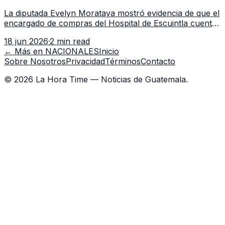
Escuintla tiene 7 asistentes
La diputada Evelyn Morataya mostró evidencia de que el
encargado de compras del Hospital de Escuintla cuenta
con 7 asistentes, pese a que el titular anda en
18 jun 2026
·
2 min read
capacitación en la capital.
← Más en
NACIONALES
Inicio
Sobre Nosotros
Privacidad
Términos
Contacto
©
2026
La Hora Time — Noticias de Guatemala.