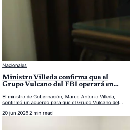
Nacionales
Ministro Villeda confirma que el
Grupo Vulcano del FBI operará en
Guatemala a partir de julio
El ministro de Gobernación, Marco Antonio Villeda,
confirmó un acuerdo para que el Grupo Vulcano del
FBI opere en Guatemala a partir de julio, tras un intento
20 jun 2026
·
2 min read
fallido con la administración anterior del Ministerio
Público.