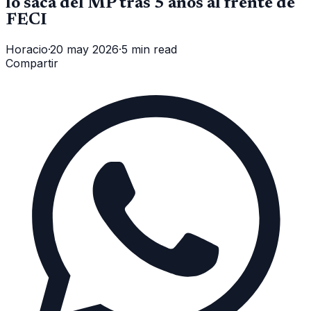
lo saca del MP tras 5 años al frente de
FECI
Horacio
·
20 may 2026
·
5 min read
Compartir