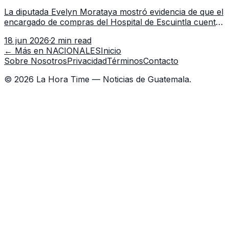
Escuintla tiene 7 asistentes
La diputada Evelyn Morataya mostró evidencia de que el
encargado de compras del Hospital de Escuintla cuenta
con 7 asistentes, pese a que el titular anda en
18 jun 2026
·
2 min read
capacitación en la capital.
← Más en
NACIONALES
Inicio
Sobre Nosotros
Privacidad
Términos
Contacto
©
2026
La Hora Time — Noticias de Guatemala.