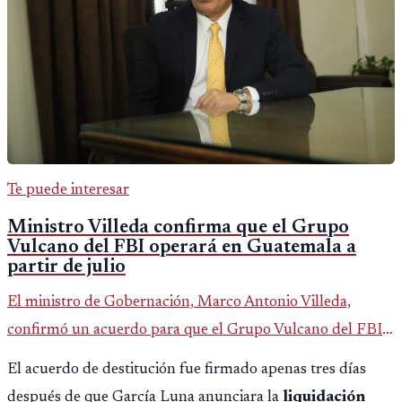
Te puede interesar
Ministro Villeda confirma que el Grupo
Vulcano del FBI operará en Guatemala a
partir de julio
El ministro de Gobernación, Marco Antonio Villeda,
confirmó un acuerdo para que el Grupo Vulcano del FBI
opere en Guatemala a partir de julio, tras un intento
El acuerdo de destitución fue firmado apenas tres días
fallido con la administración anterior del Ministerio
después de que García Luna anunciara la
liquidación