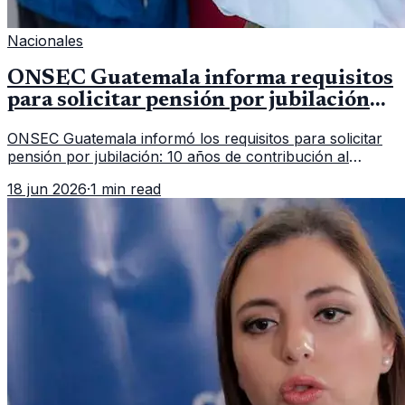
Nacionales
ONSEC Guatemala informa requisitos
para solicitar pensión por jubilación
en 2026
ONSEC Guatemala informó los requisitos para solicitar
pensión por jubilación: 10 años de contribución al
Montepío y 50 años de edad, o 20 años de servicio sin
18 jun 2026
·
1 min read
importar edad.