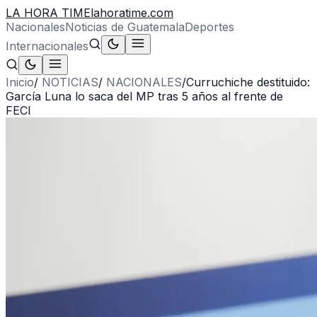
LA HORA TIME
lahoratime.com
Nacionales
Noticias de Guatemala
Deportes
Internacionales
Inicio
/
NOTICIAS
/
NACIONALES
/
Curruchiche destituido:
García Luna lo saca del MP tras 5 años al frente de
FECI