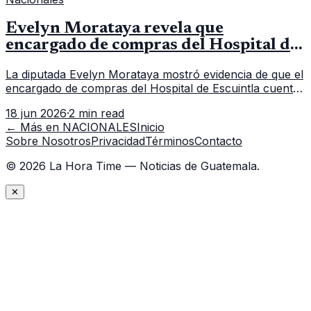
Evelyn Morataya revela que
encargado de compras del Hospital de
Escuintla tiene 7 asistentes
La diputada Evelyn Morataya mostró evidencia de que el
encargado de compras del Hospital de Escuintla cuenta
con 7 asistentes, pese a que el titular anda en
18 jun 2026
·
2 min read
capacitación en la capital.
← Más en
NACIONALES
Inicio
Sobre Nosotros
Privacidad
Términos
Contacto
©
2026
La Hora Time — Noticias de Guatemala.