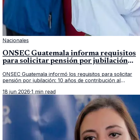
Nacionales
ONSEC Guatemala informa requisitos
para solicitar pensión por jubilación
en 2026
ONSEC Guatemala informó los requisitos para solicitar
pensión por jubilación: 10 años de contribución al
Montepío y 50 años de edad, o 20 años de servicio sin
18 jun 2026
·
1 min read
importar edad.