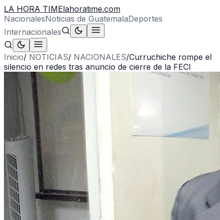
LA HORA TIME
lahoratime.com
Nacionales
Noticias de Guatemala
Deportes
Internacionales
Inicio
/
NOTICIAS
/
NACIONALES
/
Curruchiche rompe el
silencio en redes tras anuncio de cierre de la FECI