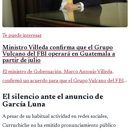
Te puede interesar
Ministro Villeda confirma que el Grupo
Vulcano del FBI operará en Guatemala a
partir de julio
El ministro de Gobernación, Marco Antonio Villeda,
confirmó un acuerdo para que el Grupo Vulcano del FBI
opere en Guatemala a partir de julio, tras un intento
El silencio ante el anuncio de
fallido con la administración anterior del Ministerio
García Luna
Público.
A pesar de su habitual actividad en redes sociales,
Curruchiche no ha emitido pronunciamiento público