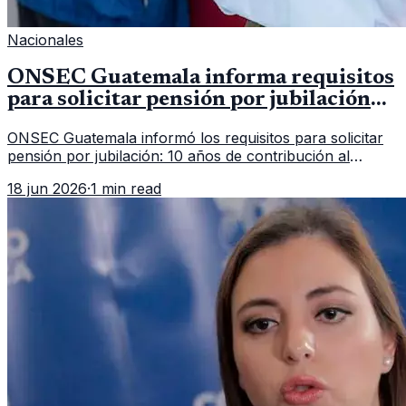
Nacionales
ONSEC Guatemala informa requisitos
para solicitar pensión por jubilación
en 2026
ONSEC Guatemala informó los requisitos para solicitar
pensión por jubilación: 10 años de contribución al
Montepío y 50 años de edad, o 20 años de servicio sin
18 jun 2026
·
1 min read
importar edad.