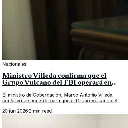
Nacionales
Ministro Villeda confirma que el
Grupo Vulcano del FBI operará en
Guatemala a partir de julio
El ministro de Gobernación, Marco Antonio Villeda,
confirmó un acuerdo para que el Grupo Vulcano del
FBI opere en Guatemala a partir de julio, tras un intento
20 jun 2026
·
2 min read
fallido con la administración anterior del Ministerio
Público.