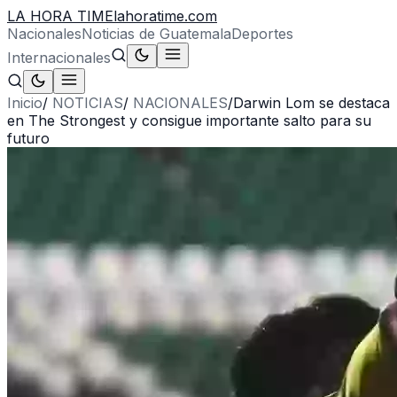
LA HORA TIME
lahoratime.com
Nacionales
Noticias de Guatemala
Deportes
Internacionales
Inicio
/
NOTICIAS
/
NACIONALES
/
Darwin Lom se destaca
en The Strongest y consigue importante salto para su
futuro