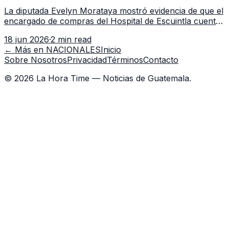
Escuintla tiene 7 asistentes
La diputada Evelyn Morataya mostró evidencia de que el
encargado de compras del Hospital de Escuintla cuenta
con 7 asistentes, pese a que el titular anda en
18 jun 2026
·
2 min read
capacitación en la capital.
← Más en
NACIONALES
Inicio
Sobre Nosotros
Privacidad
Términos
Contacto
©
2026
La Hora Time — Noticias de Guatemala.