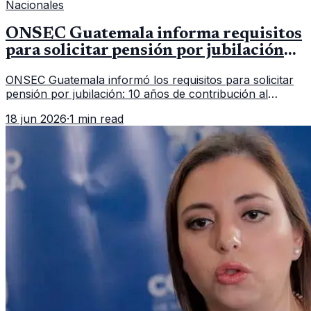
Nacionales
ONSEC Guatemala informa requisitos
para solicitar pensión por jubilación
en 2026
ONSEC Guatemala informó los requisitos para solicitar
pensión por jubilación: 10 años de contribución al
Montepío y 50 años de edad, o 20 años de servicio sin
18 jun 2026
·
1 min read
importar edad.