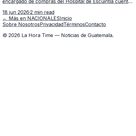
encargado de compras del Hospital de Escuintla cuenta
con 7 asistentes, pese a que el titular anda en
18 jun 2026
·
2 min read
capacitación en la capital.
← Más en
NACIONALES
Inicio
Sobre Nosotros
Privacidad
Términos
Contacto
©
2026
La Hora Time — Noticias de Guatemala.