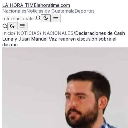
LA HORA TIME
lahoratime.com
Nacionales
Noticias de Guatemala
Deportes
Internacionales
Inicio
/
NOTICIAS
/
NACIONALES
/
Declaraciones de Cash
Luna y Juan Manuel Vaz reabren discusión sobre el
diezmo