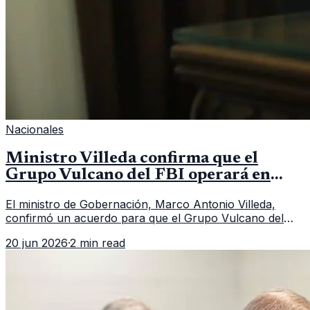
Nacionales
Ministro Villeda confirma que el
Grupo Vulcano del FBI operará en
Guatemala a partir de julio
El ministro de Gobernación, Marco Antonio Villeda,
confirmó un acuerdo para que el Grupo Vulcano del
FBI opere en Guatemala a partir de julio, tras un intento
20 jun 2026
·
2 min read
fallido con la administración anterior del Ministerio
Público.